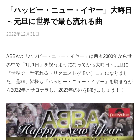
「ハッピー・ニュー・イヤー」大晦日
～元旦に世界で最も流れる曲
2022年12月31日
b
/
y
0
h
件
ABBAの「ハッピー・ニュー・イヤー」は西暦2000年から世
i
の
界中で「1月1日」を祝うようになってから大晦日～元旦に
g
コ
a
メ
『世界で一番流れる（リクエストが多い）曲』になりまし
s
ン
た。是非、皆様も「ハッピー・ニュー・イヤー」を聴きなが
h
ト
ら2022年とサヨナラし、2023年の扉を開けましょう！！
i
y
a
m
a