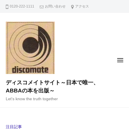
コ
0120-222-1111
お問い合わせ
アクセス
ン
テ
ン
ツ
へ
ス
キ
メ
ニ
ッ
ュ
ー
プ
ディスコメイトサイト～日本で唯一、
ABBAの本を出版～
Let's know the truth together
注目記事