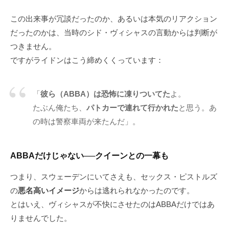
この出来事が冗談だったのか、あるいは本気のリアクション
だったのかは、当時のシド・ヴィシャスの言動からは判断が
つきません。
ですがライドンはこう締めくくっています：
「
彼ら（ABBA）は恐怖に凍りついてた
よ。
たぶん俺たち、
パトカーで連れて行かれた
と思う。あ
の時は警察車両が来たんだ」。
ABBAだけじゃない──クイーンとの一幕も
つまり、スウェーデンにいてさえも、セックス・ピストルズ
の
悪名高いイメージ
からは逃れられなかったのです。
とはいえ、ヴィシャスが不快にさせたのはABBAだけではあ
りませんでした。