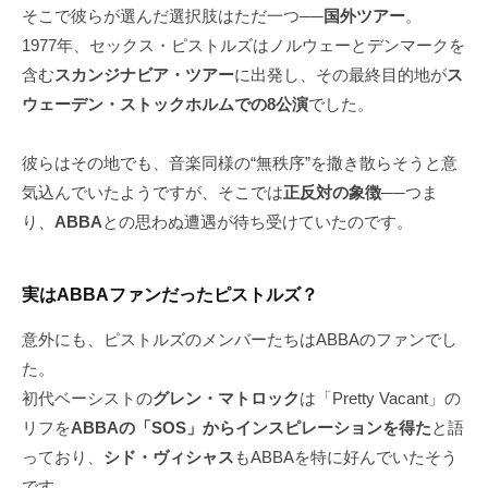
そこで彼らが選んだ選択肢はただ一つ──
国外ツアー
。
1977年、セックス・ピストルズはノルウェーとデンマークを
含む
スカンジナビア・ツアー
に出発し、その最終目的地が
ス
ウェーデン・ストックホルムでの8公演
でした。
彼らはその地でも、音楽同様の“無秩序”を撒き散らそうと意
気込んでいたようですが、そこでは
正反対の象徴
──つま
り、
ABBA
との思わぬ遭遇が待ち受けていたのです。
実はABBAファンだったピストルズ？
意外にも、ピストルズのメンバーたちはABBAのファンでし
た。
初代ベーシストの
グレン・マトロック
は「Pretty Vacant」の
リフを
ABBAの「SOS」からインスピレーションを得た
と語
っており、
シド・ヴィシャス
もABBAを特に好んでいたそう
です。