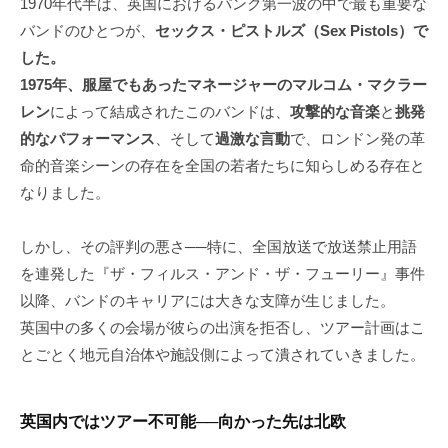
1970年代半ば、英国におけるパンク第一波の中で最も重要な
バンドのひとつが、
セックス・ピストルズ（Sex Pistols）で
した。
1975年、服屋でもあったマネージャーのマルコム・マクラー
レン
によって結成されたこのバンドは、
攻撃的な音楽
と
挑発
的なパフォーマンス
、そして
過激な言動
で、ロンドン発の革
命的音楽シーンの存在を全国の若者たちに知らしめる存在と
なりました。
しかし、その評判の悪さ──特に、全国放送で放送禁止用語
を連発した『ザ・フィルス・アンド・ザ・フューリー』事件
以降、バンドのキャリアには大きな支障が生じました。
英国中の多くの会場が彼らの出演を拒否し、ツアー計画はこ
とごとく地元自治体や施設側によって潰されていきました。
英国内ではツアー不可能──向かった先は北欧