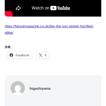
https://faroutmagazine.co.uk/day-the-sex-pistols-horrified-
abba/
共有:
Facebook
X
higashiyama