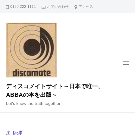
コ
0120-222-1111
お問い合わせ
アクセス
ン
テ
ン
ツ
へ
ス
キ
メ
ニ
ッ
ュ
ー
プ
ディスコメイトサイト～日本で唯一、
ABBAの本を出版～
Let's know the truth together
注目記事