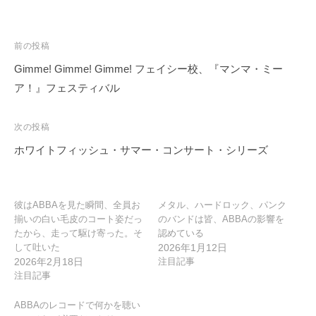
投
前の投稿
稿
Gimme! Gimme! Gimme! フェイシー校、『マンマ・ミー
ナ
ア！』フェスティバル
ビ
ゲ
次の投稿
ー
ホワイトフィッシュ・サマー・コンサート・シリーズ
シ
ョ
ン
彼はABBAを見た瞬間、全員お
メタル、ハードロック、パンク
揃いの白い毛皮のコート姿だっ
のバンドは皆、ABBAの影響を
たから、走って駆け寄った。そ
認めている
して吐いた
2026年1月12日
2026年2月18日
注目記事
注目記事
ABBAのレコードで何かを聴い