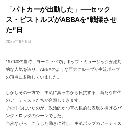
「パトカーが出動した」──セック
ス・ピストルズがABBAを“戦慄させ
た”日
2025年6月8日
b
/
y
0
h
件
1970年代当時、ヨーロッパではポップ・ミュージックが絶対
i
の
的な人気を誇り、ABBAのような巨大グループが主流ポップ
g
コ
a
メ
の頂点に君臨していました。
s
ン
h
ト
しかしその一方で、主流に真っ向から反抗する、新たな世代
i
のアーティストたちが台頭してきます。
y
その中心にいたのが、政治的かつ草の根的な表現を掲げる
パ
a
ンク・ロック
のシーンでした。
m
当然ながら、こうした動きに対し、主流ポップのアーティス
a