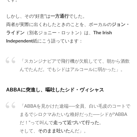
しかし、その“好意”は
一方通行
でした。
両者が実際に出くわしたときのことを、ボーカルの
ジョン・
ライドン
（別名ジョニー・ロットン）は、
The Irish
Independent
紙にこう語っています：
「スカンジナビアで飛行機が欠航してて、朝から酒飲
んでたんだ。でもシドはアルコールに弱かった」。
ABBAに突進し、嘔吐したシド・ヴィシャス
「ABBAを見かけた途端──全員、白い毛皮のコートで
まるでシロクマみたいな格好だった──シドが“ABBA
だ！”って叫んで
走って近づいて行った
。
そして、
そのまま吐いた
んだ」。