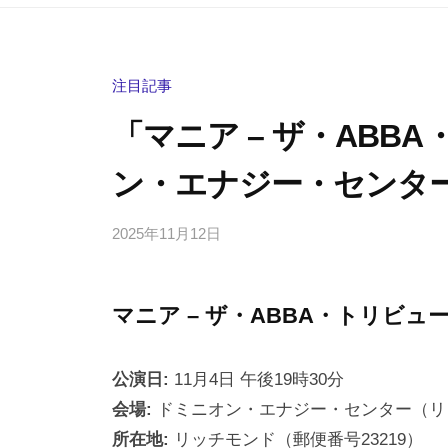
注目記事
「マニア – ザ・ABB
ン・エナジー・センタ
2025年11月12日
b
/
y
0
h
件
マニア – ザ・ABBA・トリビュ
i
の
g
コ
a
メ
公演日:
11月4日 午後19時30分
s
ン
会場:
ドミニオン・エナジー・センター（リ
h
ト
所在地:
リッチモンド（郵便番号23219）