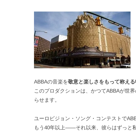
i
y
a
m
a
ABBAの音楽を
敬意と楽しさをもって称える
このプロダクションは、かつてABBAが世
らせます。
ユーロビジョン・ソング・コンテストでAB
もう40年以上――それ以来、彼らはずっと