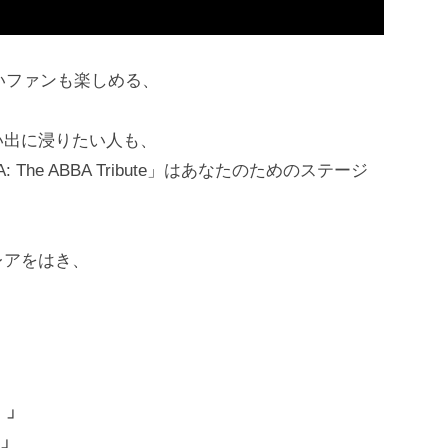
いファンも楽しめる、
い出に浸りたい人も、
he ABBA Tribute」はあなたのためのステージ
レアをはき、
）」
）」