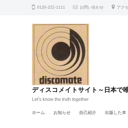
コ
0120-222-1111
お問い合わせ
アク
ン
テ
ン
ツ
へ
ス
キ
ッ
プ
ディスコメイトサイト～日本で唯
Let's know the truth together
ホーム
お知らせ
自己紹介
出版した本