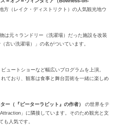
ス＝オン＝ウィンダミア（Bowness-on-
地方（レイク・ディストリクト）の人気観光地ウ
建物は元々ランドリー（洗濯場）だった施設を改装
dry（古い洗濯場）」の名がついています。
リビュートショーなど幅広いプログラムを上演。
されており、観客は食事と舞台芸術を一緒に楽しめ
ポター（『ピーターラビット』の作者）
の世界をテ
Potter Attraction」に隣接しています。そのため観光と文
ても人気です。