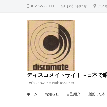
コ
0120-222-1111
お問い合わせ
アク
ン
テ
ン
ツ
へ
ス
キ
ッ
プ
ディスコメイトサイト～日本で唯
Let's know the truth together
ホーム
お知らせ
自己紹介
出版した本