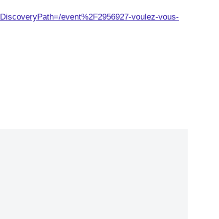
evDiscoveryPath=/event%2F2956927-voulez-vous-