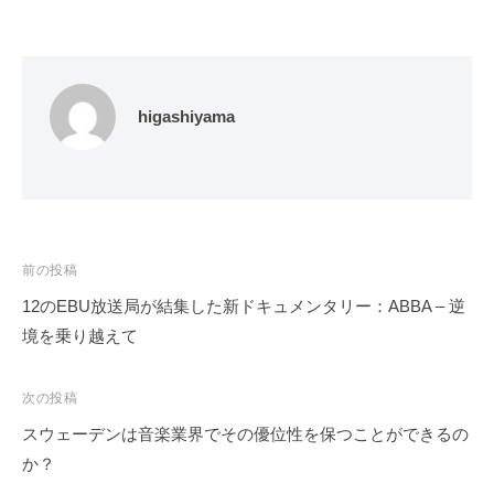
higashiyama
投
前の投稿
稿
12のEBU放送局が結集した新ドキュメンタリー：ABBA – 逆
ナ
境を乗り越えて
ビ
ゲ
次の投稿
ー
スウェーデンは音楽業界でその優位性を保つことができるの
シ
か？
ョ