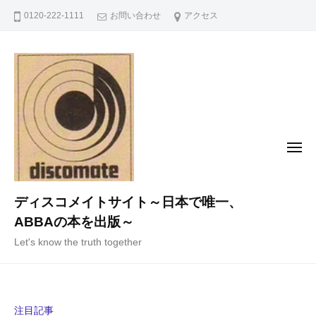
コ
0120-222-1111
お問い合わせ
アクセス
ン
テ
ン
ツ
へ
ス
キ
メ
ニ
ッ
ュ
ー
プ
ディスコメイトサイト～日本で唯一、
ABBAの本を出版～
Let's know the truth together
注目記事