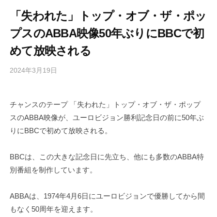
「失われた」トップ・オブ・ザ・ポッ
プスのABBA映像50年ぶりにBBCで初
めて放映される
2024年3月19日
b
/
y
0
h
件
チャンスのテープ 「失われた」トップ・オブ・ザ・ポップ
i
の
スのABBA映像が、ユーロビジョン勝利記念日の前に50年ぶ
g
コ
a
メ
りにBBCで初めて放映される。
s
ン
h
ト
BBCは、この大きな記念日に先立ち、他にも多数のABBA特
i
別番組を制作しています。
y
a
ABBAは、1974年4月6日にユーロビジョンで優勝してから間
m
もなく50周年を迎えます。
a