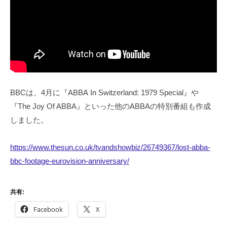
BBCは、4月に『ABBA In Switzerland: 1979 Special』や
『The Joy Of ABBA』といった他のABBAの特別番組も作成
しました。
https://www.thesun.co.uk/tvandshowbiz/26749367/lost-abba-
bbc-footage-eurovision-anniversary/
共有:
Facebook
X