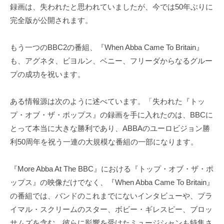
録画は、失われたと思われていましたが、今では50年ぶりに
完全版が公開されます。
もう一つのBBC2の番組、『When Abba Came To Britain』
も、アグネタ、ビヨルン、ベニー、フリーダからなるグルー
プの成功を祝います。
ある情報源は次のように述べています。「失われた『トッ
プ・オブ・ザ・ポップス』の録画を手に入れたのは、BBCに
とって本当に大きな勝利であり、ABBAのユーロビジョン勝
利50周年を祝う一連の大規模な番組の一部になります。
『More Abba At The BBC』における『トップ・オブ・ザ・ポ
ップス』の映像だけでなく、『When Abba Came To Britain』
の番組では、バンドのこれまでにないインタビューや、プラ
イマル・スクリームのスター、ボビー・ギレスピー、ブロッ
サムズを含む、彼らに影響を受けたミュージシャンも特集さ