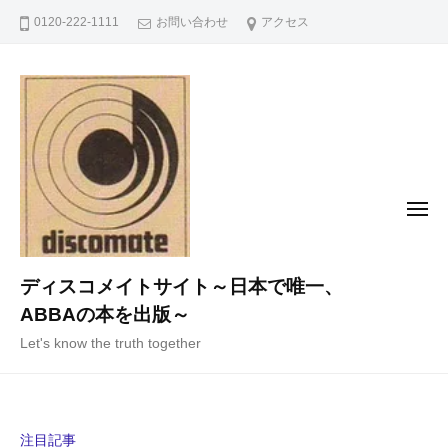
コ
0120-222-1111
お問い合わせ
アクセス
ン
テ
ン
ツ
へ
ス
キ
メ
ニ
ッ
ュ
ー
プ
ディスコメイトサイト～日本で唯一、
ABBAの本を出版～
Let's know the truth together
注目記事