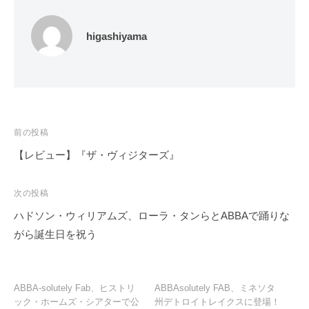
higashiyama
投
前の投稿
稿
【レビュー】『ザ・ヴィジターズ』
ナ
ビ
次の投稿
ゲ
ハドソン・ウィリアムズ、ローラ・タンらとABBAで踊りな
ー
がら誕生日を祝う
シ
ョ
ン
ABBA-solutely Fab、ヒストリ
ABBAsolutely FAB、ミネソタ
ック・ホームズ・シアターで公
州デトロイトレイクスに登場！