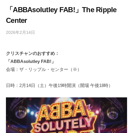
「ABBAsolutley FAB!」The Ripple
Center
2026年2月14日
b
/
y
0
h
件
クリスチャンのおすすめ：
i
の
「ABBAsolutley FAB!」
g
コ
a
メ
会場：ザ・リップル・センター（※）
s
ン
h
ト
日時：2月14日（土）午後19時開演（開場 午後18時）
i
y
a
m
a