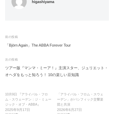
higashiyama
投
前の投稿
稿
「Björn Again」The ABBA Forever Tour
ナ
ビ
次の投稿
ゲ
ツアー版『マンマ・ミーア！』主演スター、ジュリエット・
ー
オヘダをもっと知ろう！ 10の楽しい豆知識
シ
ョ
ン
10月9日 『アライバル・フロ
「アライバル・フロム・スウェ
ム・スウェーデン：ジ・ミュー
ーデン」がパシフィック交響楽
ジック・オブ・ABBA』
団と共演
2025年9月17日
2026年6月27日