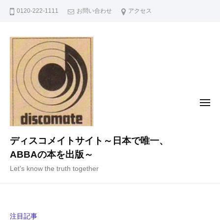
コ
0120-222-1111
お問い合わせ
アクセス
ン
テ
ン
ツ
へ
ス
キ
メ
ニ
ッ
ュ
ー
プ
ディスコメイトサイト～日本で唯一、
ABBAの本を出版～
Let's know the truth together
注目記事