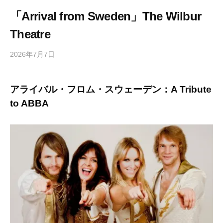
「Arrival from Sweden」The Wilbur
Theatre
2026年7月7日
b
/
y
0
h
件
アライバル・フロム・スウェーデン：A Tribute
i
の
to ABBA
g
コ
a
メ
s
ン
h
ト
i
y
a
m
a