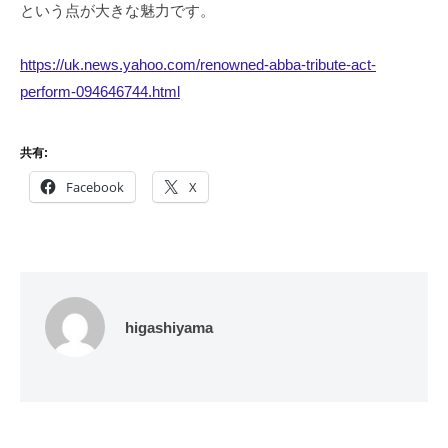
という点が大きな魅力です。
https://uk.news.yahoo.com/renowned-abba-tribute-act-
perform-094646744.html
共有:
Facebook
X
higashiyama