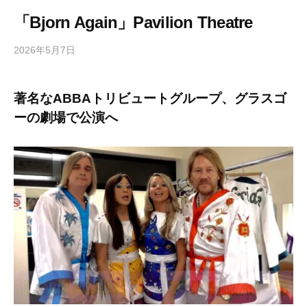
「Bjorn Again」Pavilion Theatre
2026年5月7日
b
/
y
0
h
件
著名なABBAトリビュートグループ、グラスゴ
i
の
ーの劇場で公演へ
g
コ
a
メ
s
ン
h
ト
i
y
a
m
a