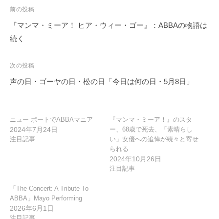
投
前の投稿
稿
『マンマ・ミーア！ ヒア・ウィー・ゴー』：ABBAの物語は
ナ
続く
ビ
ゲ
次の投稿
ー
声の日・ゴーヤの日・松の日「今日は何の日・5月8日」
シ
ョ
ン
ニュー ポートでABBAマニア
『マンマ・ミーア！』のスタ
2024年7月24日
ー、68歳で死去、「素晴らし
注目記事
い」女優への追悼が続々と寄せ
られる
2024年10月26日
注目記事
「The Concert: A Tribute To
ABBA」Mayo Performing
2026年6月1日
注目記事