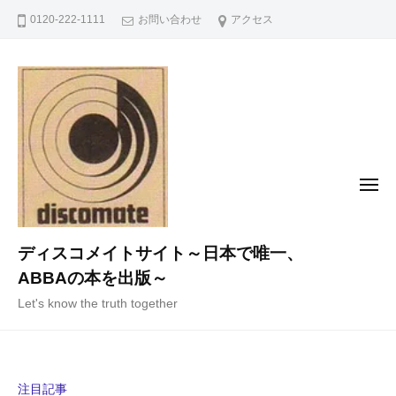
コ
0120-222-1111
お問い合わせ
アクセス
ン
テ
ン
ツ
へ
ス
キ
メ
ニ
ッ
ュ
ー
プ
ディスコメイトサイト～日本で唯一、
ABBAの本を出版～
Let's know the truth together
注目記事