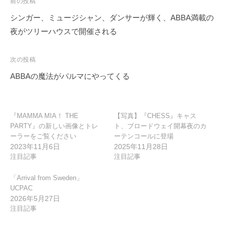
投
前の投稿
稿
シンガー、ミュージシャン、ダンサーが輝く、ABBA満載の
ナ
夜がツリーハウスで開催される
ビ
ゲ
次の投稿
ー
ABBAの魔法がパルマにやってくる
シ
ョ
ン
『MAMMA MIA！ THE
【写真】『CHESS』キャス
PARTY』の新しい画像とトレ
ト、ブロードウェイ開幕夜のカ
ーラーをご覧ください
ーテンコールに登場
2023年11月6日
2025年11月28日
注目記事
注目記事
「Arrival from Sweden」
UCPAC
2026年5月27日
注目記事