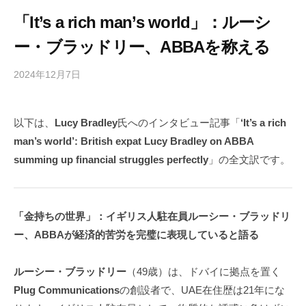
「It’s a rich man’s world」：ルーシ
ー・ブラッドリー、ABBAを称える
2024年12月7日
b
/
y
0
h
件
以下は、
Lucy Bradley
氏へのインタビュー記事「
‘It’s a rich
i
の
man’s world’: British expat Lucy Bradley on ABBA
g
コ
a
メ
summing up financial struggles perfectly
」の全文訳です。
s
ン
h
ト
i
「金持ちの世界」：イギリス人駐在員ルーシー・ブラッドリ
y
ー、ABBAが経済的苦労を完璧に表現していると語る
a
m
ルーシー・ブラッドリー
（49歳）は、ドバイに拠点を置く
a
Plug Communications
の創設者で、UAE在住歴は21年にな