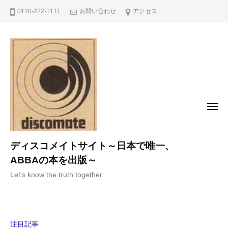
コ
0120-222-1111
お問い合わせ
アクセス
ン
テ
ン
ツ
へ
ス
キ
メ
ニ
ッ
ュ
ー
プ
ディスコメイトサイト～日本で唯一、
ABBAの本を出版～
Let's know the truth together
注目記事