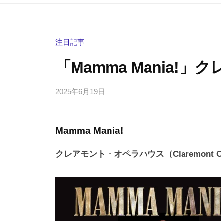
注目記事
「Mamma Mania!
2025年6月19日
b
/
y
0
h
件
Mamma Mania!
i
の
g
コ
クレアモント・オペラハウス（Claremont Oper
a
メ
s
ン
h
ト
i
y