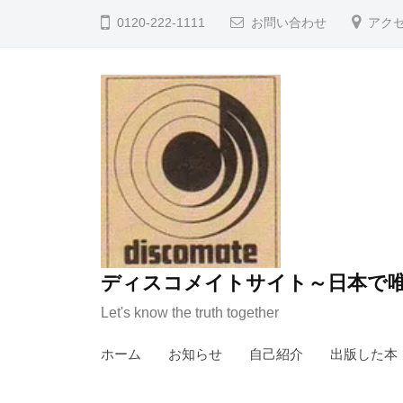
コ
0120-222-1111
お問い合わせ
アク
ン
テ
ン
ツ
へ
ス
キ
ッ
プ
ディスコメイトサイト～日本で唯
Let's know the truth together
ホーム
お知らせ
自己紹介
出版した本