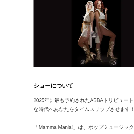
a
m
a
ショーについて
2025年に最も予約されたABBAトリビュートシ
な時代へあなたをタイムスリップさせます
「Mamma Mania!」は、ポップミュー