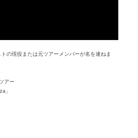
ストの現役または元ツアーメンバーが名を連ねま
ツアー
za」