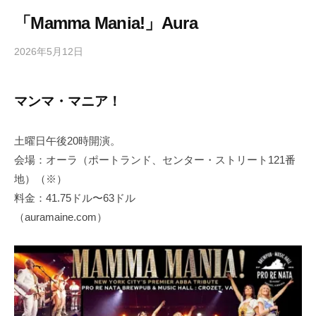
「Mamma Mania!」Aura
2026年5月12日
b
/
y
0
h
件
マンマ・マニア！
i
の
g
コ
a
メ
土曜日午後20時開演。
s
ン
会場：オーラ（ポートランド、センター・ストリート121番
h
ト
地）（※）
i
料金：41.75ドル〜63ドル
y
（auramaine.com）
a
m
a