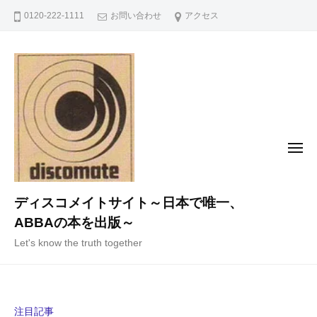
コ
0120-222-1111
お問い合わせ
アクセス
ン
テ
ン
ツ
へ
ス
キ
メ
ニ
ッ
ュ
ー
プ
ディスコメイトサイト～日本で唯一、
ABBAの本を出版～
Let's know the truth together
注目記事