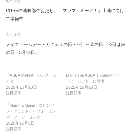
投
前の投稿
稿
PGSSの演劇部生徒たち、『マンマ・ミーア！』上演に向け
ナ
て準備中
ビ
ゲ
次の投稿
ー
メイストームデー・カクテルの日・一汁三菜の日「今日は何
シ
の日・5月13日」
ョ
ン
「ABBA MANIA」パレス・シ
Mania The ABBA Tributeがハノ
アター
ーバーシアターに登場
2025年10月13日
2022年10月28日
注目記事
注目記事
「Mamma Mania」ロビンソ
ン・グランド・パフォーミン
グ・アーツ・センター
2025年10月9日
注目記事