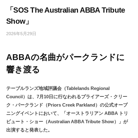
「SOS The Australian ABBA Tribute
Show」
2026年5月29日
b
/
y
0
h
件
ABBAの名曲がパークランドに
i
の
g
コ
響き渡る
a
メ
s
ン
h
ト
テーブルランズ地域評議会（Tablelands Regional
i
Council）は、7月10日に行なわれるプライアーズ・クリー
y
ク・パークランド（Priors Creek Parkland）の公式オープ
a
ニングイベントにおいて、「オーストラリアン ABBA トリ
m
ビュート・ショー（Australian ABBA Tribute Show）」が
a
出演すると発表した。