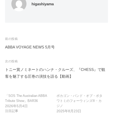
higashiyama
投
前の投稿
稿
ABBA VOYAGE NEWS 5月号
ナ
ビ
次の投稿
ゲ
トニー賞ノミネートのハンナ・クルーズ、『CHESS』で観
ー
客を魅了する圧巻の演技を語る【動画】
シ
ョ
ン
「SOS The Australian ABBA
ポカゴン・バンド・オブ・ポタ
Tribute Show」BAR36
ワトミのフォーウィンズ®・カ
2026年5月4日
ジノ
注目記事
2025年8月23日