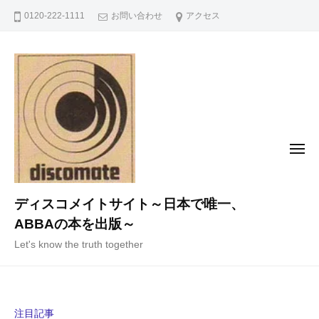
コ
0120-222-1111
お問い合わせ
アクセス
ン
テ
ン
ツ
へ
ス
キ
メ
ニ
ッ
ュ
ー
プ
ディスコメイトサイト～日本で唯一、
ABBAの本を出版～
Let's know the truth together
注目記事