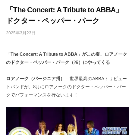
「The Concert: A Tribute to ABBA」
ドクター・ペッパー・パーク
2025年3月23日
b
/
y
0
h
件
「The Concert: A Tribute to ABBA」がこの夏、ロアノーク
i
の
のドクター・ペッパー・パーク（※）にやってくる
g
コ
a
メ
s
ン
ロアノーク（バージニア州）
– 世界最高のABBAトリビュー
h
ト
トバンドが、8月にロアノークのドクター・ペッパー・パー
i
クでパフォーマンスを行ないます！
y
a
m
a