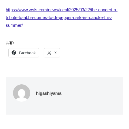
https://www.wsls.com/news/local/2025/03/22/the-concert-a-
tribute-to-abba-comes-to-dr-pepper-park-in-roanoke-this-
summer/
共有:
Facebook
X
higashiyama