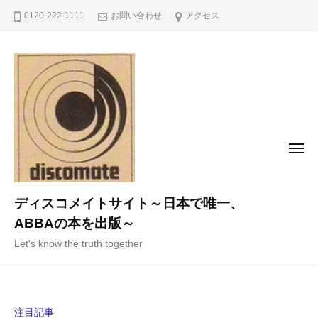
コ
0120-222-1111
お問い合わせ
アクセス
ン
テ
ン
ツ
へ
ス
キ
メ
ニ
ッ
ュ
ー
プ
ディスコメイトサイト～日本で唯一、
ABBAの本を出版～
Let's know the truth together
注目記事