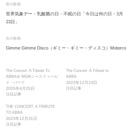
投
前の投稿
稿
世界気象デー・乳酸菌の日・不眠の日「今日は何の日・3月
ナ
23日」
ビ
ゲ
次の投稿
ー
Gimme Gimme Disco（ギミー・ギミー・ディスコ）Motorco
シ
ョ
ン
The Concert: A Tribute To
The Concert: A Tribute to
ABBA＠ MGMノースフィール
ABBA
ド・パーク
2023年12月23日
2025年4月25日
注目記事
注目記事
THE CONCERT: A TRIBUTE
TO ABBA
2023年12月31日
注目記事