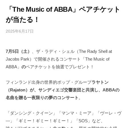
「The Music of ABBA」ペアチケット
が当たる！
2025年6月17日
b
/
y
0
h
件
7月5日（土）
、ザ・ラディ・シェル（The Rady Shell at
i
の
Jacobs Park）で開催されるコンサート「The Music of
g
コ
a
メ
ABBA」
の
ペアチケットを抽選でプレゼント！
s
ン
h
ト
フィンランド出身の世界的ポップ・グループ
ラヤトン
i
（Rajaton）が、サンディエゴ交響楽団と共演し、ABBAの
y
名曲を贈る一夜限りの夢のコンサート
。
a
m
「ダンシング・クイーン」「マンマ・ミーア」「ヴーレ・ヴ
a
―」「ギミー！ギミー！ギミー！」「SOS」など、