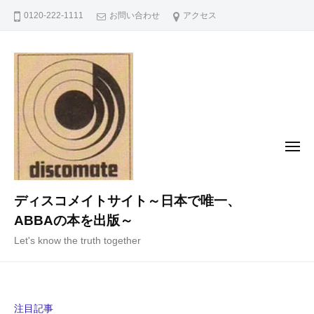
コ
0120-222-1111
お問い合わせ
アクセス
ン
テ
ン
ツ
へ
ス
キ
メ
ニ
ッ
ュ
ー
プ
ディスコメイトサイト～日本で唯一、
ABBAの本を出版～
Let's know the truth together
注目記事