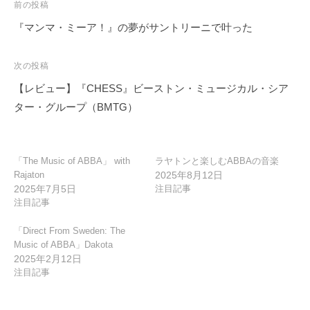
投
前の投稿
稿
『マンマ・ミーア！』の夢がサントリーニで叶った
ナ
ビ
次の投稿
ゲ
【レビュー】『CHESS』ビーストン・ミュージカル・シア
ー
ター・グループ（BMTG）
シ
ョ
ン
「The Music of ABBA」 with
ラヤトンと楽しむABBAの音楽
Rajaton
2025年8月12日
2025年7月5日
注目記事
注目記事
「Direct From Sweden: The
Music of ABBA」Dakota
2025年2月12日
注目記事