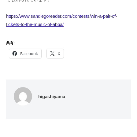
https://www.sandiegoreader.com/contests/win-a-pair-of-
tickets-to-the-music-of-abba/
共有:
Facebook
X
higashiyama