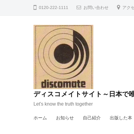
コ
0120-222-1111
お問い合わせ
アク
ン
テ
ン
ツ
へ
ス
キ
ッ
プ
ディスコメイトサイト～日本で唯
Let's know the truth together
ホーム
お知らせ
自己紹介
出版した本