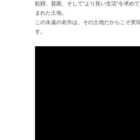
飢饉、貧困、そして“より良い生活”を求め
まれた土地。
この永遠の名作は、その土地だからこそ実
す。