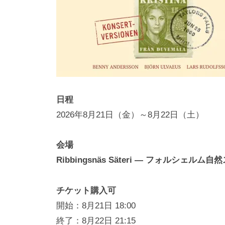
i
y
a
m
a
日程
2026年8月21日（金）～8月22日（土）
会場
Ribbingsnäs Säteri ― フォルシェルム
チケット購入可
開始：8月21日 18:00
終了：8月22日 21:15