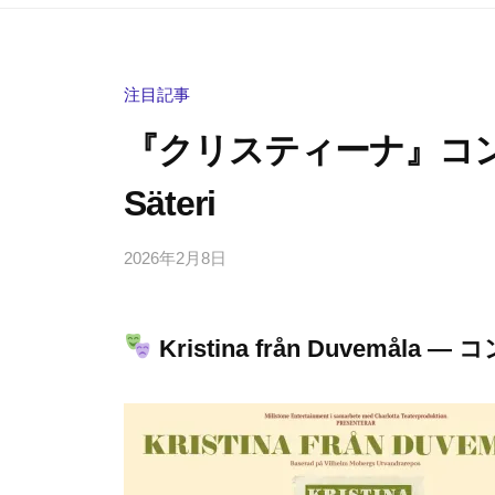
注目記事
『クリスティーナ』コンサー
Säteri
2026年2月8日
b
/
y
0
h
件
Kristina från Duvemåla 
i
の
g
コ
a
メ
s
ン
h
ト