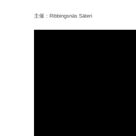
主催：Ribbingsnäs Säteri