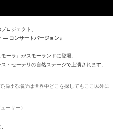
のプロジェクト、
 ― コンサートバージョン』
ェモーラ』がスモーランドに登場。
ース・セーテリの自然ステージで上演されます。
て描ける場所は世界中どこを探してもここ以外に
デューサー）
は、