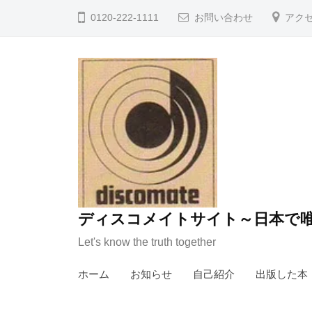
コ
0120-222-1111
お問い合わせ
アク
ン
テ
ン
ツ
へ
ス
キ
ッ
プ
ディスコメイトサイト～日本で唯
Let's know the truth together
ホーム
お知らせ
自己紹介
出版した本