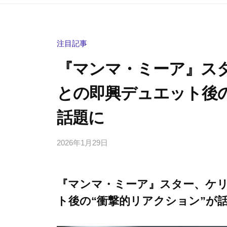
注目記事
『マンマ・ミーア』ス
との即興デュエット後の
話題に
2026年1月29日
b
/
y
0
h
件
『マンマ・ミーア』スター、ケ
i
の
g
コ
ト後の“衝撃的リアクション”が
a
メ
s
ン