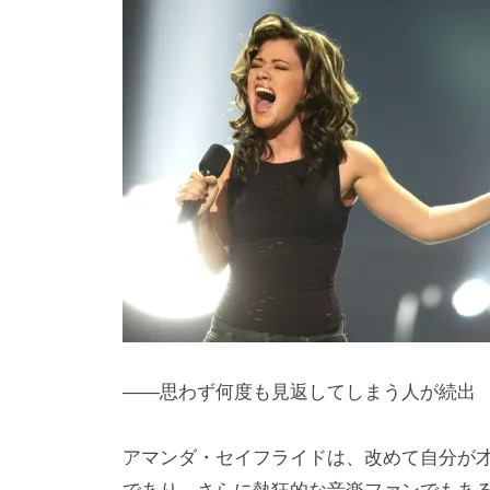
h
ト
i
y
a
m
a
――思わず何度も見返してしまう人が続出
アマンダ・セイフライドは、改めて自分が