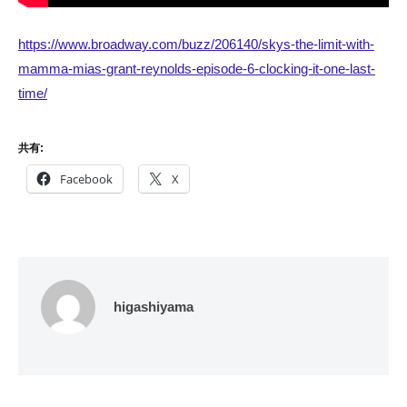
https://www.broadway.com/buzz/206140/skys-the-limit-with-
mamma-mias-grant-reynolds-episode-6-clocking-it-one-last-
time/
共有:
Facebook
X
higashiyama