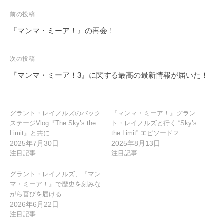
投
前の投稿
稿
『マンマ・ミーア！』の再会！
ナ
ビ
次の投稿
ゲ
『マンマ・ミーア！3』に関する最高の最新情報が届いた！
ー
シ
ョ
グラント・レイノルズのバック
『マンマ・ミーア！』グラン
ステージVlog『The Sky’s the
ト・レイノルズと行く “Sky’s
ン
Limit』と共に
the Limit” エピソード２
2025年7月30日
2025年8月13日
注目記事
注目記事
グラント・レイノルズ、『マン
マ・ミーア！』で歴史を刻みな
がら喜びを届ける
2026年6月22日
注目記事