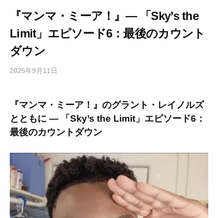
『マンマ・ミーア！』― 「Sky’s the
Limit」エピソード6：最後のカウント
ダウン
2025年9月11日
b
/
y
0
h
件
『マンマ・ミーア！』のグラント・レイノルズ
i
の
とともに ― 「Sky’s the Limit」エピソード6：
g
コ
a
メ
最後のカウントダウン
s
ン
h
ト
i
y
a
m
a