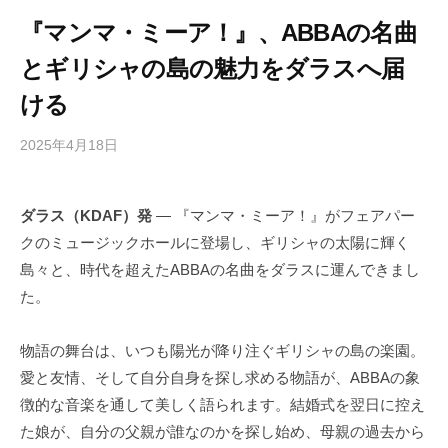
『マンマ・ミーア！』、ABBAの名曲
とギリシャの島の魅力をダラスへ届
ける
2025年4月18日
b
/
y
0
h
件
ダラス（KDAF）発
— 『マンマ・ミーア！』がフェアパー
i
の
クのミュージックホールに登場し、ギリシャの太陽に輝く
g
コ
a
メ
島々と、時代を超えたABBAの名曲をダラスに運んできまし
s
ン
た。
h
ト
i
物語の舞台は、いつも陽光が降り注ぐギリシャの島の楽園。
y
愛と友情、そして自分自身を探し求める物語が、ABBAの象
a
徴的な音楽を通して美しく語られます。結婚式を翌日に控え
m
た娘が、自分の父親が誰なのかを探し始め、母親の過去から
a