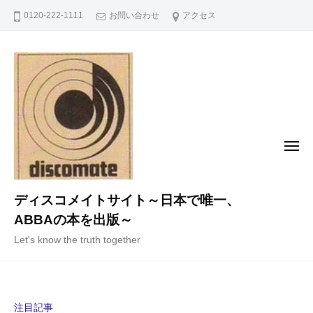
コ
0120-222-1111
お問い合わせ
アクセス
ン
テ
ン
ツ
へ
ス
キ
メ
ニ
ッ
ュ
ー
プ
ディスコメイトサイト～日本で唯一、
ABBAの本を出版～
Let's know the truth together
注目記事