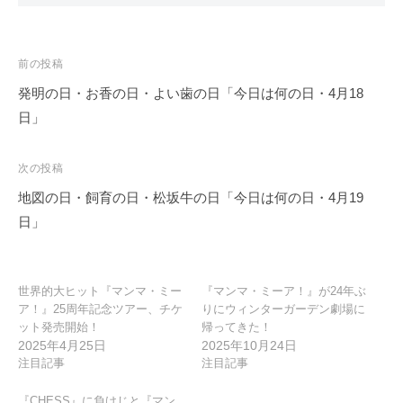
投
前の投稿
稿
発明の日・お香の日・よい歯の日「今日は何の日・4月18
ナ
日」
ビ
ゲ
次の投稿
ー
地図の日・飼育の日・松坂牛の日「今日は何の日・4月19
シ
日」
ョ
ン
世界的大ヒット『マンマ・ミー
『マンマ・ミーア！』が24年ぶ
ア！』25周年記念ツアー、チケ
りにウィンターガーデン劇場に
ット発売開始！
帰ってきた！
2025年4月25日
2025年10月24日
注目記事
注目記事
『CHESS』に負けじと『マン