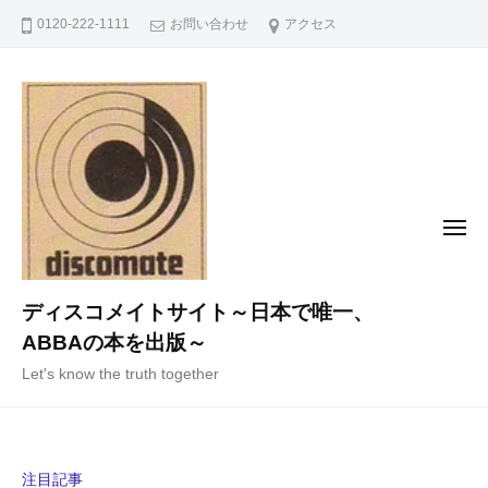
コ
0120-222-1111
お問い合わせ
アクセス
ン
テ
ン
ツ
へ
ス
キ
メ
ニ
ッ
ュ
ー
プ
ディスコメイトサイト～日本で唯一、
ABBAの本を出版～
Let's know the truth together
注目記事