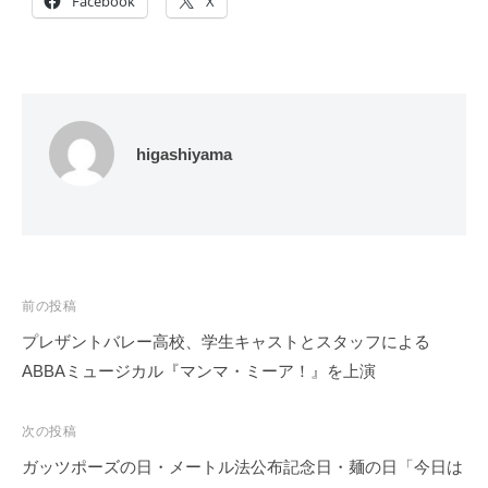
Facebook
X
higashiyama
投
前の投稿
稿
プレザントバレー高校、学生キャストとスタッフによる
ナ
ABBAミュージカル『マンマ・ミーア！』を上演
ビ
ゲ
次の投稿
ー
ガッツポーズの日・メートル法公布記念日・麺の日「今日は