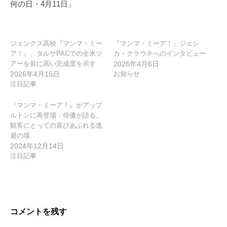
シ
何の日・4月11日」
ョ
ン
ジェンクス高校『マンマ・ミー
『マンマ・ミーア！』ジェシ
ア！』、タルサPACでの全米ツ
カ・クラウチへのインタビュー
アーを前に高い完成度を示す
2026年4月6日
2026年4月15日
お知らせ
注目記事
『マンマ・ミーア！』がアップ
ルトンに再登場：俳優が語る、
観客にとっての喜びあふれる逃
避の場
2024年12月14日
注目記事
コメントを残す