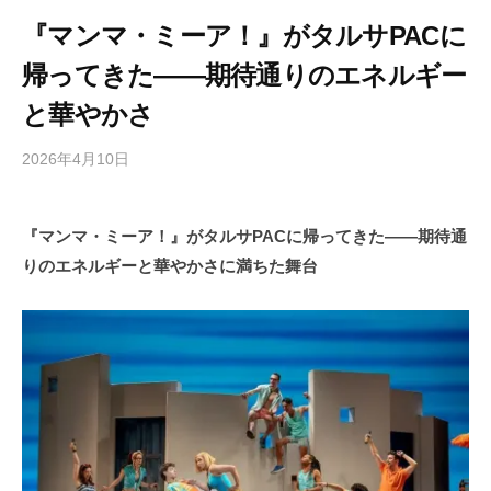
『マンマ・ミーア！』がタルサPACに
帰ってきた――期待通りのエネルギー
と華やかさ
2026年4月10日
b
/
y
0
h
件
『マンマ・ミーア！』がタルサPACに帰ってきた――期待通
i
の
りのエネルギーと華やかさに満ちた舞台
g
コ
a
メ
s
ン
h
ト
i
y
a
m
a