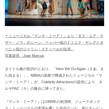
＊ミュージカル『マンマ・ミーア！』より「ダズ・ユア・マ
ザー・ノウ」のシーン。ペッパー役のドミニク・ヤングとタ
ーニャ役のジャリン・スティールが出演。
写真提供：Joan Marcus
タイトル曲の歌詞のとおり、「Here We Go Again（さあ、ま
た始まる）」。ABBAの楽曲で構成されたミュージカル『マ
ンマ・ミーア！』が、Celebrity Attractionsの提供により、タ
ルサPAC（※）の舞台に帰ってきた。
『マンマ・ミーア！』は1999年の初演時、ジュークボック
ス・ミュージカルの常識を覆した作品だった。単なるレビュ