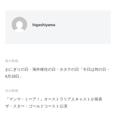
higashiyama
投
前の投稿
稿
おにぎりの日・海外移住の日・ホタテの日「今日は何の日・
ナ
6月18日」
ビ
ゲ
次の投稿
ー
『マンマ・ミーア！』オーストラリア人キャストが発表
シ
ザ・スター・ゴールドコースト公演
ョ