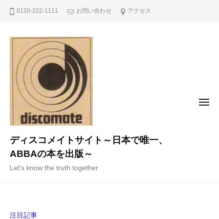
コ
0120-222-1111
お問い合わせ
アクセス
ン
テ
ン
ツ
へ
ス
キ
メ
ニ
ッ
ュ
ー
プ
ディスコメイトサイト～日本で唯一、
ABBAの本を出版～
Let's know the truth together
注目記事