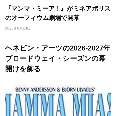
『マンマ・ミーア！』がミネアポリス
のオーフィウム劇場で開幕
2026年6月18日
b
/
y
0
h
件
ヘネピン・アーツの2026-2027年
i
の
g
コ
ブロードウェイ・シーズンの幕
a
メ
s
ン
開けを飾る
h
ト
i
y
a
m
a