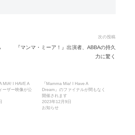
次の投稿
ち
『マンマ・ミーア！』出演者、ABBAの持久
力に驚く
IA! I HAVE A
『Mamma Mia! I Have A
ティーザー映像が公
Dream』のファイナルが間もなく
開催されます
日
2023年12月9日
お知らせ