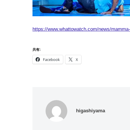
https://www.whattowatch.com/news/mamma-mi
共有:
Facebook
X
higashiyama