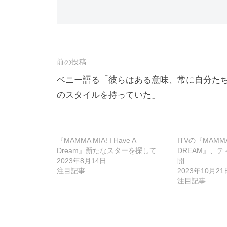
投
前の投稿
稿
ベニー語る「彼らはある意味、常に自分た
のスタイルを持っていた」
ナ
ビ
ゲ
『MAMMA MIA! I Have A
ITVの『MAMMA M
ー
Dream』新たなスターを探して
DREAM』、
2023年8月14日
開
シ
注目記事
2023年10月21
ョ
注目記事
ン