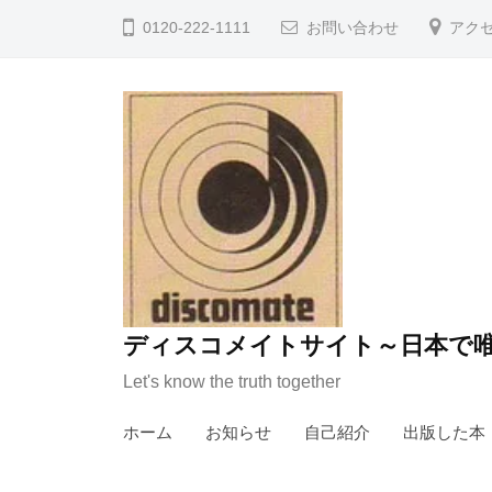
コ
0120-222-1111
お問い合わせ
アク
ン
テ
ン
ツ
へ
ス
キ
ッ
プ
ディスコメイトサイト～日本で唯
Let's know the truth together
ホーム
お知らせ
自己紹介
出版した本