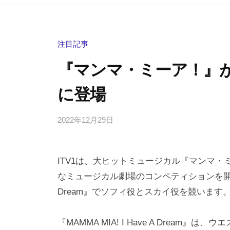
注目記事
『マンマ・ミーア！』
に登場
2022年12月29日
b
/
y
0
h
件
ITV1は、大ヒットミュージカル『マンマ
i
の
g
コ
なミュージカル劇場のコンペティションを開始
a
メ
Dream』でソフィ役とスカイ役を競います
s
ン
h
ト
『MAMMA MIA! I Have A Drea