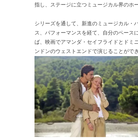
i
指し、ステージに立つミュージカル界のホー
y
a
シリーズを通して、新進のミュージカル・
m
ス、パフォーマンスを経て、自分のペース
a
ば、映画でアマンダ・セイフライドとドミ
ンドンのウェストエンドで演じることがで