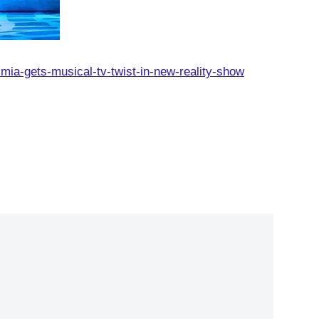
a-gets-musical-tv-twist-in-new-reality-show