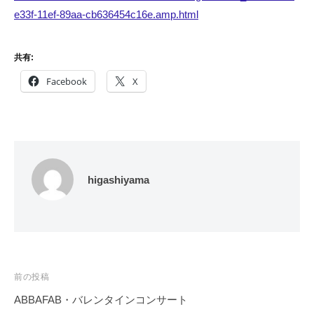
e33f-11ef-89aa-cb636454c16e.amp.html
共有:
Facebook
X
higashiyama
投
前の投稿
稿
ABBAFAB・バレンタインコンサート