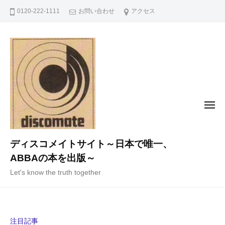
コ
0120-222-1111
お問い合わせ
アクセス
ン
テ
ン
ツ
へ
ス
キ
メ
ニ
ッ
ュ
ー
プ
ディスコメイトサイト～日本で唯一、
ABBAの本を出版～
Let's know the truth together
注目記事