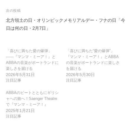
ナ
ビ
次の投稿
ゲ
北方領土の日・オリンピックメモリアルデー・フナの日「今
ー
日は何の日・2月7日」
シ
ョ
ン
「喜びに満ちた愛の爆弾」
「喜びに満ちた“愛の爆弾”」
――『マンマ・ミーア！』と
『マンマ・ミーア！』とABBA
ABBAの音楽がポートランドに
の音楽がポートランドに楽しさ
楽しさを届ける
を届ける
2026年5月31日
2026年5月30日
注目記事
注目記事
ABBAのビートとともにギリシ
ャへの旅へ！Saenger Theatre
で『マンマ・ミーア！』
2025年1月21日
注目記事