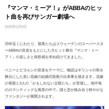
『マンマ・ミーア！』がABBAのヒッ
ト曲を再びサンガー劇場へ
2025年2月6日
b
/
y
0
h
件
25年近くにわたり、観客たちはスウェーデンのスーパースタ
i
の
ーABBAの音楽をもとにした大ヒット舞台『マンマ・ミー
g
コ
a
メ
ア！』の楽しさと祝祭感を求め続けてきました。
s
ン
h
ト
ベニーとビヨルンの音楽をテーマに、物語はギリシャの島を
i
舞台にした若い花嫁の結婚式前夜の出来事を描きます。花嫁
y
の母親と3人の「かもしれない父親たち」が登場し、地中海
a
のロマンティックな風景の中で、謎と恋が絡み合う軽やかな
m
ファンタジーが展開されます。
a