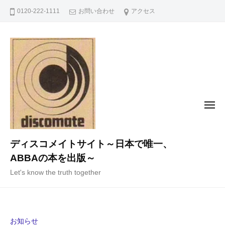
コ
0120-222-1111
お問い合わせ
アクセス
ン
テ
ン
ツ
へ
ス
キ
メ
ニ
ッ
ュ
ー
プ
ディスコメイトサイト～日本で唯一、
ABBAの本を出版～
Let's know the truth together
お知らせ