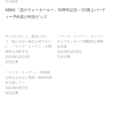
ビ
次の投稿
ゲ
ABBA 「恋のウォータールー」50周年記念 – O2屋上パーテ
ー
ィー予約及び特別グッズ
シ
ョ
ン
ダンスに行こう、散歩に行こ
『マンマ・ミーア！』オーバー
う、私たちが一緒なら何でもい
チュアセンターで感動的な体験
い：『マンマ・ミーア！』の関
を約束
係性を分析する
2024年3月18日
2024年1月23日
注目記事
注目記事
『マンマ・ミーア！』- 再視聴
を抑えられない理由～映画15周
年を祝して～
2023年8月7日
注目記事