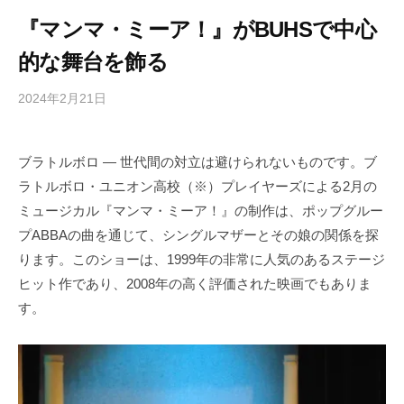
『マンマ・ミーア！』がBUHSで中心
的な舞台を飾る
2024年2月21日
b
/
y
0
h
件
ブラトルボロ — 世代間の対立は避けられないものです。ブ
i
の
ラトルボロ・ユニオン高校（※）プレイヤーズによる2月の
g
コ
a
メ
ミュージカル『マンマ・ミーア！』の制作は、ポップグルー
s
ン
プABBAの曲を通じて、シングルマザーとその娘の関係を探
h
ト
ります。このショーは、1999年の非常に人気のあるステージ
i
ヒット作であり、2008年の高く評価された映画でもありま
y
す。
a
m
a