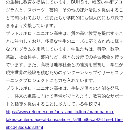
の生徒に教育を提供しています。BUHSは、幅広い学術プロ
グラムと、スポーツ、芸術、その他の課外活動を提供するこ
とで知られており、生徒たちが学問的にも個人的にも成長で
きるよう支援しています。
ブラトルボロ・ユニオン高校は、質の高い教育を提供するこ
とに注力しており、多様な学生のニーズに応えるために様々
なプログラムを用意しています。学生たちは、科学、数学、
英語、社会科学、芸術など、様々な分野での学習機会を持っ
ています。また、高校は地域社会との連携を重視し、学生が
現実世界の経験を積むためのインターンシップやサービスラ
ーニングプロジェクトにも力を入れています。
ブラトルボロ・ユニオン高校は、生徒が個々の才能を発見
し、将来の進路に向けて準備ができるよう、教育的なサポー
トと指導を提供することに尽力している学校です。
https://www.reformer.com/arts_and_culture/mamma-mia-
takes-center-stage-at-buhs/article_7a4fbb96-ca92-11ee-b15e-
8bcd43bda3d3.html