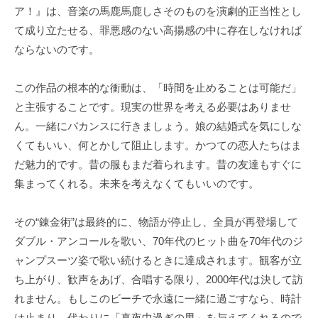
ア！』は、音楽の馬鹿馬鹿しさそのものを演劇的正当性とし
て成り立たせる、罪悪感のない高揚感の中に存在しなければ
ならないのです。
この作品の根本的な衝動は、「時間を止めることは可能だ」
と主張することです。現実の世界を考える必要はありませ
ん。一緒にバカンスに行きましょう。娘の結婚式を気にしな
くてもいい、何とかして阻止します。かつての恋人たちはま
だ魅力的です。昔の服もまだ着られます。昔の友達もすぐに
集まってくれる。未来を考えなくてもいいのです。
その“錬金術”は最終的に、物語が停止し、全員が再登場して
ダブル・アンコールを歌い、70年代のヒット曲を70年代のジ
ャンプスーツ姿で歌い続けるときに達成されます。観客が立
ち上がり、歓声をあげ、合唱する限り、2000年代は決して訪
れません。もしこのビーチで永遠に一緒に過ごすなら、時計
は止まり、代わりに「真夜中過ぎの男」を与えてくれるので