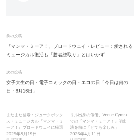
投
前の投稿
稿
『マンマ・ミーア！』ブロードウェイ・レビュー：愛される
ナ
ミュージカル復活も「勝者総取り」とはいかず
ビ
ゲ
次の投稿
ー
女子大生の日・電子コミックの日・エコの日「今日は何の
シ
日・8月16日」
ョ
ン
またまた登場：ジュークボック
リル出身の俳優、Venue Cymru
ス・ミュージカル『マンマ・ミ
での『マンマ・ミーア！』初出
ーア！』ブロードウェイに帰還
演を前に「とても楽しみ」
2025年8月19日
2026年4月11日
注目記事
注目記事