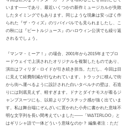
います――であり、最近いくつかの新作ミュージカルが失敗
したタイミングでもあります。同じような現象は安っぽく作
られた『ザ・ウィズ』のリバイバルでも見られましたし、こ
の秋には『ビートルジュース』のハロウィン公演でも繰り返
されるでしょう。
『マンマ・ミーア！』の場合、2001年から2015年までブロ
ードウェイで上演されたオリジナルを複製したものであり、
演出はフィリダ・ロイドが引き続き担当。ただし、今回は目
に見えて経費削減が行なわれています。トラックに積んで街
から街へ運べるように設計された白いタベルナの壁は、石造
りには到底見えず、軽すぎます。ドナとダイナモスが着るジ
ャンプスーツにも、以前よりプラスチック感が強く出ていま
す。私は舞台端にぞんざいに置かれた小舟に書かれた意味不
明な文字列を長い間考えていました――「WΔTΣRLOO」と
はギリシャ語で一体どういう意味なのか？ 編集者注：ただ