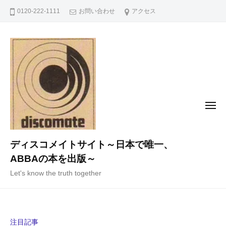
コ
0120-222-1111
お問い合わせ
アクセス
ン
テ
ン
ツ
へ
ス
キ
メ
ニ
ッ
ュ
ー
プ
ディスコメイトサイト～日本で唯一、
ABBAの本を出版～
Let's know the truth together
注目記事