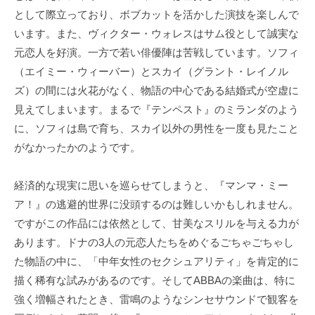
として際立っており、ボブカットを活かした演技を楽しんで
います。また、ヴィクター・ウォレスはサム役として誠実な
元恋人を好演。一方で若い俳優陣は苦戦しています。ソフィ
（エイミー・ウィーバー）とスカイ（グラント・レイノル
ズ）の間には火花がなく、物語の中心である結婚式が空虚に
見えてしまいます。まるで『テンペスト』のミランダのよう
に、ソフィは島で育ち、スカイ以外の男性を一度も見たこと
がなかったかのようです。
経済的な現実に思いを巡らせてしまうと、『マンマ・ミー
ア！』の逃避的世界に没頭するのは難しいかもしれません。
ですがこの作品には依然として、甘美なスリルを与える力が
あります。ドナの3人の元恋人たちをめぐるごちゃごちゃし
た物語の中に、「中年女性のセクシュアリティ」を肯定的に
描く稀有な試みがあるのです。そしてABBAの楽曲は、特に
強く増幅されたとき、雷鳴のようなシンセサウンドで観客を