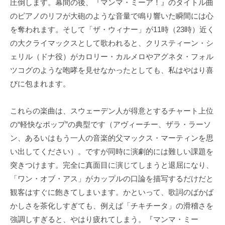
圧倒します。幕間の後、『マンマ・ミーア！』のタイトル曲
のピアノのリフが大砲のような音量で鳴り響いた瞬間には心
を奪われます。そして「ザ・ウィナー」が11時（23時）近く
の大クライマックスとして歌われると、クリスティーン・シ
ェリル（ドナ役）がカロリー・カルメロやアグネタ・フォル
ツコグのような咆哮を見せなかったとしても、私はやはり喜
びに包まれます。
これらの楽曲は、スウェーデン人が得意とするチャート上位
の“軽快なポップ”の典型です（アヴィーチー、ザラ・ラーソ
ン、あるいはもう一人の音楽的父マックス・マーティンを思
い出してください）。ですが同時に演劇的には難しい課題を
突きつけます。完全に真面目に演じてしまうと退屈になり、
「ワン・オブ・アス」がカップルの口論を描写するだけだと
観客はすぐに飽きてしまいます。かといって、歌詞のばかば
かしさを茶化しすぎても、例えば「チキチータ」の滑稽さを
強調しすぎると、やはり疲れてしまう。『マンマ・ミー