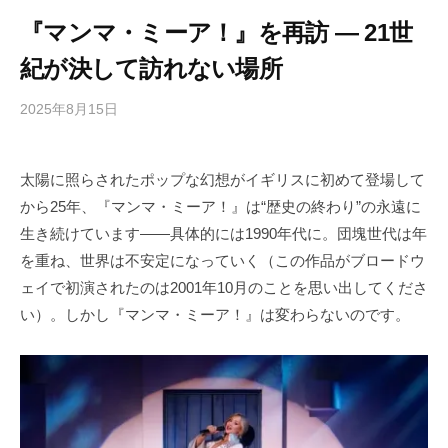
『マンマ・ミーア！』を再訪 ― 21世
紀が決して訪れない場所
2025年8月15日
b
/
y
0
h
件
太陽に照らされたポップな幻想がイギリスに初めて登場して
i
の
から25年、『マンマ・ミーア！』は“歴史の終わり”の永遠に
g
コ
a
メ
生き続けています――具体的には1990年代に。団塊世代は年
s
ン
を重ね、世界は不安定になっていく（この作品がブロードウ
h
ト
ェイで初演されたのは2001年10月のことを思い出してくださ
i
い）。しかし『マンマ・ミーア！』は変わらないのです。
y
a
m
a