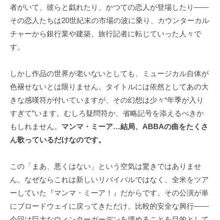
者がいて、彼らと戯れたり、かつての恋人が登場したり――
その恋人たちは20世紀末の市場の波に乗り、カウンターカル
チャーから銀行業や建築、旅行記者に転じていった人々で
す。
しかし作品の世界が老いないとしても、ミュージカル自体が
色褪せないとは限りません。タイトルには依然としてあの大
きな感嘆符が付いていますが、その幻想は少々“年季が入り
すぎて”います。むしろ疑問符か、省略記号を添えるべきか
もしれません。
マンマ・ミーア…結局、ABBAの曲をたくさ
ん歌っているだけなのです。
この「まあ、悪くはない」という空気は驚きではありませ
ん。なぜならこれは新しいリバイバルではなく、全米をツア
ーしていた『マンマ・ミーア！』だからです。その公演が単
にブロードウェイに戻ってきただけ。比較的安全な興行――
今回は巨大なウィンターガーデンを埋めることを目的として