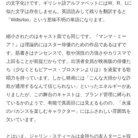
の文字化けです。ギリシャ語アルファベットにはW、R、Lに
似た文字は存在しません。英語読みして残りを翻訳すると
「Wdtsrloo」という意味不明の単語になります。
縮小されたのはキャスト面でも同じです。『マンマ・ミー
ア！』は理論的にはスター俳優のための作品であるはずで
す。筋書きはナンセンスで、歌や演技の力強さやカリスマで
上回ることが前提だからです。出演者全員が映画版の俳優た
ち（少なくともピアース・ブロスナンよりは）を凌駕する歌
唱力を持っています。しかし映画には「こんな大掛かりな詐
欺が通用するなんて信じられない」といったエネルギーがあ
りましたが、この舞台のキャストは、ブランド管理に縛られ
ているかのようで、有能で真面目には見えるものの、「永遠
のバカンスを楽しむキャラクター」にはふさわしい雰囲気を
欠いています。
とはいえ、ジャリン・スティールは金持ちの友人ターニャ役