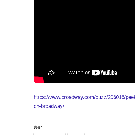
https://www.broadway.com/buzz/206016/pee
on-broadway/
共有: