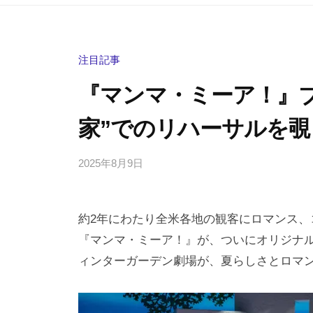
注目記事
『マンマ・ミーア！』
家”でのリハーサルを覗
2025年8月9日
b
/
y
0
h
件
約2年にわたり全米各地の観客にロマンス、
i
の
g
コ
『マンマ・ミーア！』が、ついにオリジナ
a
メ
ィンターガーデン劇場が、夏らしさとロマ
s
ン
h
ト