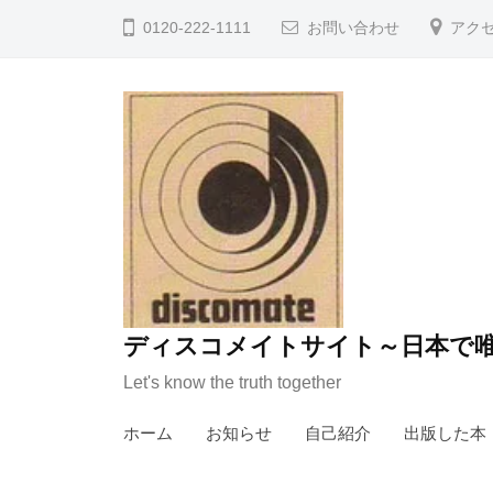
コ
0120-222-1111
お問い合わせ
アク
ン
テ
ン
ツ
へ
ス
キ
ッ
プ
ディスコメイトサイト～日本で唯
Let's know the truth together
ホーム
お知らせ
自己紹介
出版した本