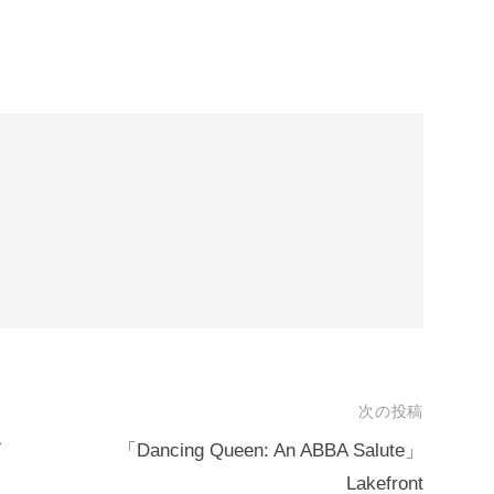
次の投稿
イ
「Dancing Queen: An ABBA Salute」
Lakefront