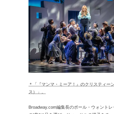
i
y
a
m
a
＊「『マンマ・ミーア！』のクリスティー
ス）」。
Broadway.com編集長のポール・ウォントレッ