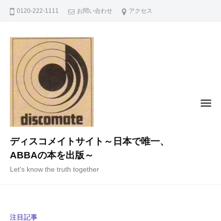
コ
0120-222-1111
お問い合わせ
アクセス
ン
テ
ン
ツ
へ
ス
キ
メ
ニ
ッ
ュ
ー
プ
ディスコメイトサイト～日本で唯一、
ABBAの本を出版～
Let's know the truth together
注目記事