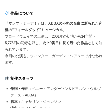
作品について
『マンマ・ミーア！』は、
ABBAの不朽の名曲に彩られた究
極の“フィールグッド”ミュージカル
。
ブロードウェイでの上演は、2001年の初演から
14年間・
5,773回
の記録を残し、
史上9番目に長く続いた作品
として知
られています。
今回の公演も、ウィンター・ガーデン・シアターで行なわれ
ます。
制作スタッフ
作詞・作曲
：ベニー・アンダーソン＆ビヨルン・ウルヴ
ァース（ABBA）
脚本
：キャサリン・ジョンソン