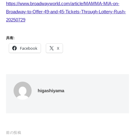
https://www.broadwayworld.com/article/MAMMA-MIA-on-
Broadway-to-Offer-49-and-45-Tickets-Through-Lottery-Rush-
20250729
共有:
Facebook
X
higashiyama
投
前の投稿