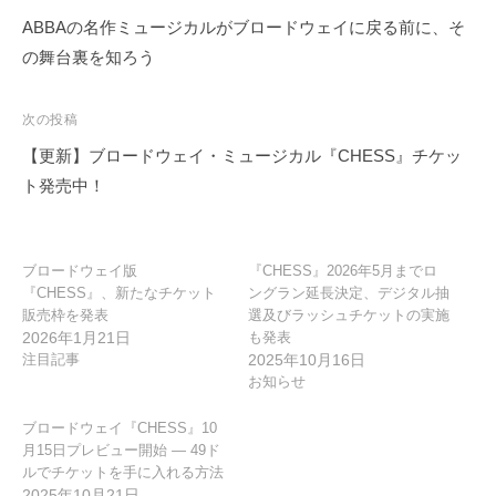
稿
ABBAの名作ミュージカルがブロードウェイに戻る前に、そ
ナ
の舞台裏を知ろう
ビ
ゲ
次の投稿
ー
【更新】ブロードウェイ・ミュージカル『CHESS』チケッ
シ
ト発売中！
ョ
ン
ブロードウェイ版
『CHESS』2026年5月までロ
『CHESS』、新たなチケット
ングラン延長決定、デジタル抽
販売枠を発表
選及びラッシュチケットの実施
2026年1月21日
も発表
注目記事
2025年10月16日
お知らせ
ブロードウェイ『CHESS』10
月15日プレビュー開始 — 49ド
ルでチケットを手に入れる方法
2025年10月21日