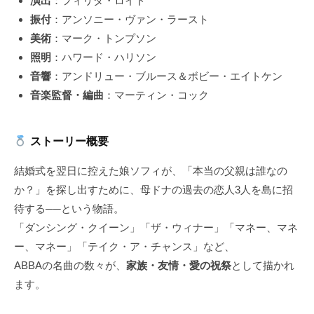
演出
：フィリダ・ロイド
振付
：アンソニー・ヴァン・ラースト
美術
：マーク・トンプソン
照明
：ハワード・ハリソン
音響
：アンドリュー・ブルース＆ボビー・エイトケン
音楽監督・編曲
：マーティン・コック
ストーリー概要
結婚式を翌日に控えた娘ソフィが、「本当の父親は誰なの
か？」を探し出すために、母ドナの過去の恋人3人を島に招
待する──という物語。
「ダンシング・クイーン」「ザ・ウィナー」「マネー、マネ
ー、マネー」「テイク・ア・チャンス」など、
ABBAの名曲の数々が、
家族・友情・愛の祝祭
として描かれ
ます。