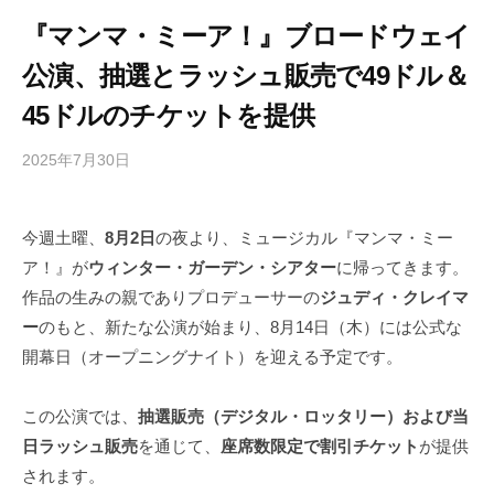
『マンマ・ミーア！』ブロードウェイ
公演、抽選とラッシュ販売で49ドル＆
45ドルのチケットを提供
2025年7月30日
b
/
y
0
h
件
今週土曜、
8月2日
の夜より、ミュージカル『マンマ・ミー
i
の
ア！』が
ウィンター・ガーデン・シアター
に帰ってきます。
g
コ
a
メ
作品の生みの親でありプロデューサーの
ジュディ・クレイマ
s
ン
ー
のもと、新たな公演が始まり、8月14日（木）には公式な
h
ト
開幕日（オープニングナイト）を迎える予定です。
i
y
この公演では、
抽選販売（デジタル・ロッタリー）および当
a
日ラッシュ販売
を通じて、
座席数限定で割引チケット
が提供
m
されます。
a