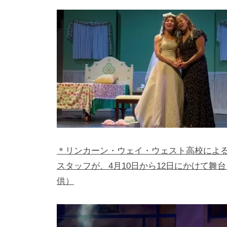
h
ト
i
y
a
m
a
＊リンカーン・ウェイ・ウェスト高校によ
スタッフが、4月10日から12日にかけて
供）