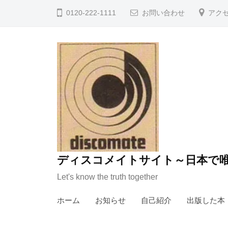
コ
0120-222-1111
お問い合わせ
アク
ン
テ
ン
ツ
へ
ス
キ
ッ
プ
ディスコメイトサイト～日本で唯
Let's know the truth together
ホーム
お知らせ
自己紹介
出版した本