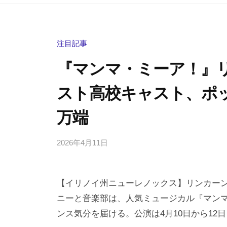
注目記事
『マンマ・ミーア！』
スト高校キャスト、ポ
万端
2026年4月11日
b
/
y
0
h
件
【イリノイ州ニューレノックス】リンカー
i
の
g
コ
ニーと音楽部は、人気ミュージカル『マン
a
メ
ンス気分を届ける。公演は4月10日から12
s
ン