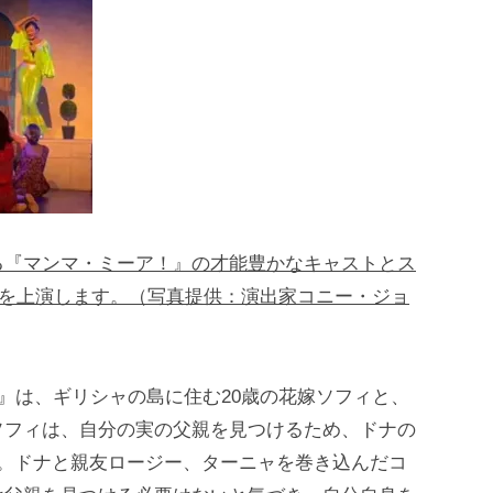
る『マンマ・ミーア！』の才能豊かなキャストとス
公演を上演します。（写真提供：演出家コニー・ジョ
！』は、ギリシャの島に住む20歳の花嫁ソフィと、
ソフィは、自分の実の父親を見つけるため、ドナの
る。ドナと親友ロージー、ターニャを巻き込んだコ