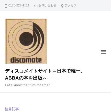
コ
0120-222-1111
お問い合わせ
アクセス
ン
テ
ン
ツ
へ
ス
キ
メ
ニ
ッ
ュ
ー
プ
ディスコメイトサイト～日本で唯一、
ABBAの本を出版～
Let's know the truth together
注目記事