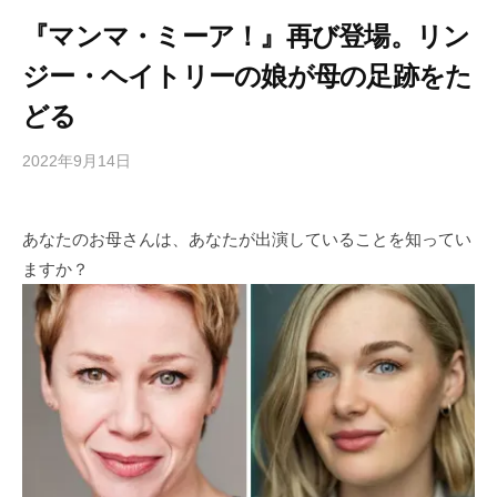
『マンマ・ミーア！』再び登場。リン
ジー・ヘイトリーの娘が母の足跡をた
どる
2022年9月14日
b
/
y
0
h
件
あなたのお母さんは、あなたが出演していることを知ってい
i
の
ますか？
g
コ
a
メ
s
ン
h
ト
i
y
a
m
a