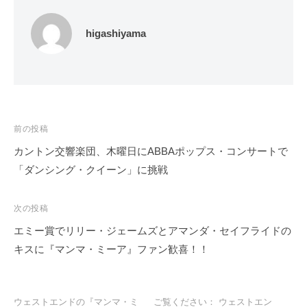
higashiyama
投
前の投稿
稿
カントン交響楽団、木曜日にABBAポップス・コンサートで
ナ
「ダンシング・クイーン」に挑戦
ビ
ゲ
次の投稿
ー
エミー賞でリリー・ジェームズとアマンダ・セイフライドの
シ
キスに『マンマ・ミーア』ファン歓喜！！
ョ
ン
ウェストエンドの『マンマ・ミ
ご覧ください： ウェストエン