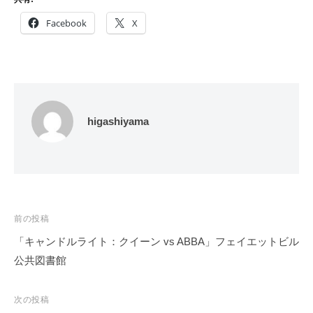
Facebook
X
higashiyama
投
前の投稿
稿
「キャンドルライト：クイーン vs ABBA」フェイエットビル
ナ
公共図書館
ビ
ゲ
次の投稿