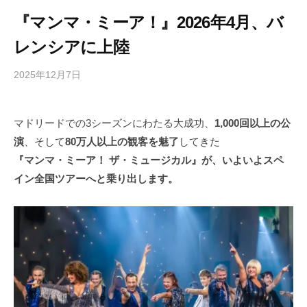
『マンマ・ミーア！』2026年4月、バ
レンシアに上陸
2025年12月7日
b
/
y
0
h
件
マドリードでの3シーズンにわたる大成功、
1,000回以上の公
i
の
演
、そして
80万人以上の観客を魅了
してきた
g
コ
a
メ
『マンマ・ミーア！ ザ・ミュージカル』が、いよいよスペ
s
ン
イン全国ツアーへと乗り出します。
h
ト
i
y
a
m
a