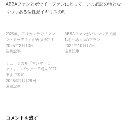
ー
ABBAファンとボウイ・ファンにとって、いま必訪の地とな
シ
りつつある個性派イギリスの町
ョ
ン
2026年、アリカンテで『マン
ABBAファンがバレンシアで楽
マ・ミーア！』が再演決定！
しむべき5つのプラン
2025年2月13日
2024年10月17日
注目記事
注目記事
ミュージカル『マンマ・ミー
ア！』、UKツアー日程を2027
年まで追加
2025年11月29日
注目記事
コメントを残す