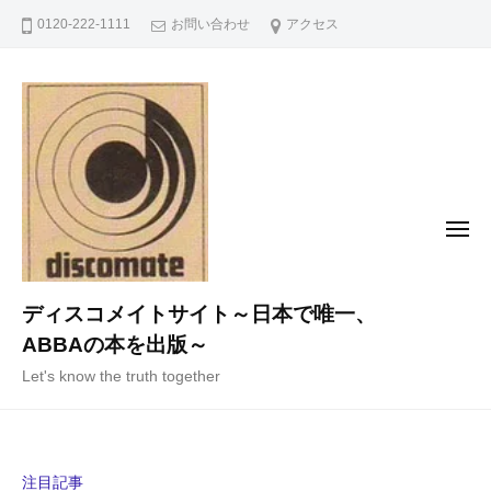
コ
0120-222-1111
お問い合わせ
アクセス
ン
テ
ン
ツ
へ
ス
キ
メ
ニ
ッ
ュ
ー
プ
ディスコメイトサイト～日本で唯一、
ABBAの本を出版～
Let's know the truth together
注目記事