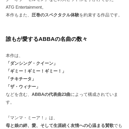
ATG Entertainment。
本作もまた、
圧巻のスペクタクル体験
を約束する作品です。
誰もが愛するABBAの名曲の数々
本作は、
「ダンシング・クイーン」
「ギミー！ギミー！ギミー！」
「チキチータ」
「ザ・ウィナー」
などを含む、
ABBAの代表曲23曲
によって構成されていま
す。
『マンマ・ミーア！』は、
母と娘の絆、愛、そして生涯続く友情への心温まる賛歌
でも