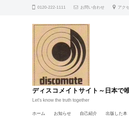
コ
0120-222-1111
お問い合わせ
アク
ン
テ
ン
ツ
へ
ス
キ
ッ
プ
ディスコメイトサイト～日本で唯
Let's know the truth together
ホーム
お知らせ
自己紹介
出版した本