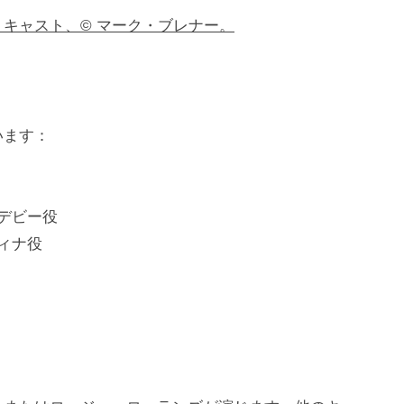
キャスト、© マーク・ブレナー。
います：
デビー役
ィナ役