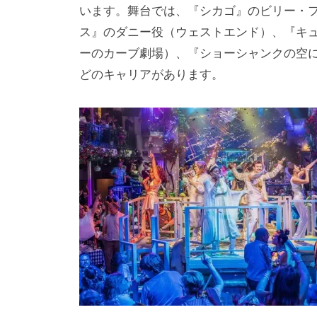
i
います。舞台では、『シカゴ』のビリー・
y
ス』のダニー役（ウェストエンド）、『キ
a
ーのカーブ劇場）、『ショーシャンクの空
m
どのキャリアがあります。
a