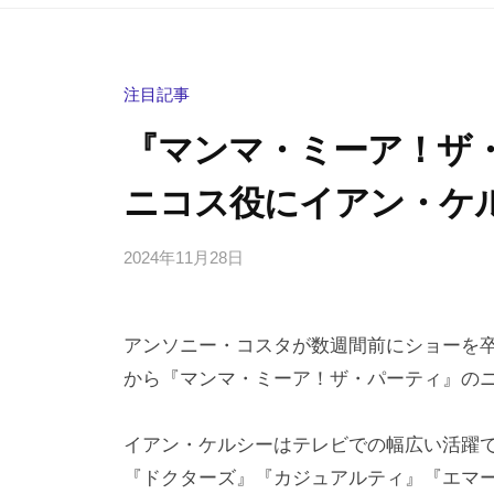
注目記事
『マンマ・ミーア！ザ
ニコス役にイアン・ケ
2024年11月28日
b
/
y
0
h
件
アンソニー・コスタが数週間前にショーを卒業
i
の
g
コ
から『マンマ・ミーア！ザ・パーティ』の
a
メ
s
ン
イアン・ケルシーはテレビでの幅広い活躍
h
ト
『ドクターズ』『カジュアルティ』『エマーデール』