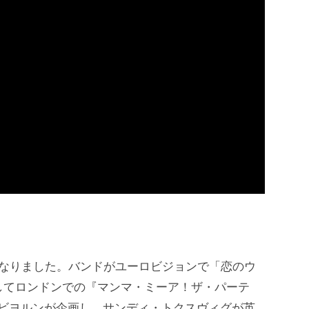
となりました。バンドがユーロビジョンで「恋のウ
してロンドンでの『マンマ・ミーア！ザ・パーテ
、ビヨルンが企画し、サンディ・トクスヴィグが英