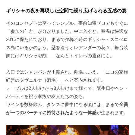
ギリシャの夜を再現した空間で繰り広げられる五感の宴
そのコンセプトは至ってシンプル。事前知識ゼロでもすぐに
「参加の仕方」が分かりました。中に入ると、室温は快適な
20℃に保たれており、まるで夕暮れ時のギリシャ・スコペロ
ス島にいるかのよう。壁を這うオレアンダーの花々、舞台装
飾にはギリシャ彫刻――なんとトイレへの通路にも。
入口ではシャンパンが手渡され、劇場…いえ、「ニコの家族
経営のタヴェルナ（酒場）」へと案内されます。
テーブルは2人掛けから8人掛けまで様々で、誕生日やヘン・
パーティを祝う家族や友人たちの姿も。
ワインを数杯飲み、ダンスに夢中になる頃には、まるで
全員
が一つのパーティに招待されたような一体感
が生まれます。