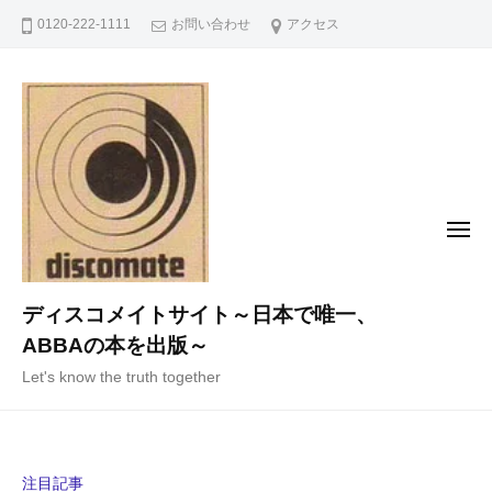
コ
0120-222-1111
お問い合わせ
アクセス
ン
テ
ン
ツ
へ
ス
キ
メ
ニ
ッ
ュ
ー
プ
ディスコメイトサイト～日本で唯一、
ABBAの本を出版～
Let's know the truth together
注目記事