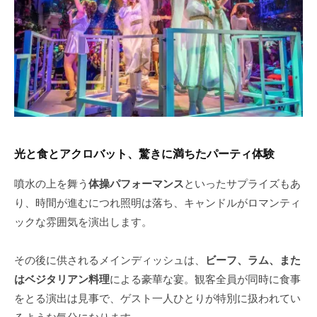
光と食とアクロバット、驚きに満ちたパーティ体験
噴水の上を舞う
体操パフォーマンス
といったサプライズもあ
り、時間が進むにつれ照明は落ち、キャンドルがロマンティ
ックな雰囲気を演出します。
その後に供されるメインディッシュは、
ビーフ、ラム、また
はベジタリアン料理
による豪華な宴。観客全員が同時に食事
をとる演出は見事で、ゲスト一人ひとりが特別に扱われてい