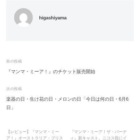
higashiyama
投
前の投稿
稿
『マンマ・ミーア！』のチケット販売開始
ナ
ビ
次の投稿
ゲ
楽器の日・生け花の日・メロンの日「今日は何の日・6月6
ー
日」
シ
ョ
ン
【レビュー】『マンマ・ミー
『マンマ・ミーア！ザ・パーテ
ア！』オーストラリア・ブリス
ィ』新キャスト、ニコス役にイ