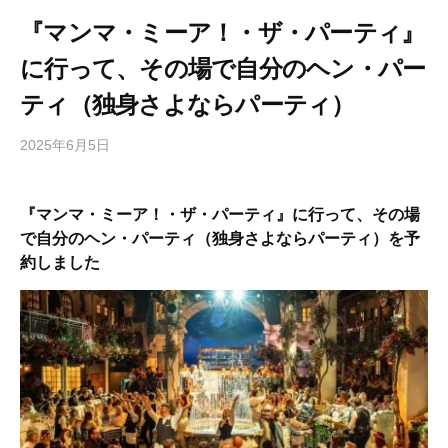
『マンマ・ミーア！・ザ・パーティ』
に行って、その場で自分のヘン・パー
ティ（独身さよならパーティ）
2025年6月5日
b
/
y
0
h
件
『マンマ・ミーア！・ザ・パーティ』に行って、その場
i
の
で自分のヘン・パーティ（独身さよならパーティ）を予
g
コ
約しました
a
メ
s
ン
h
ト
i
y
a
m
a