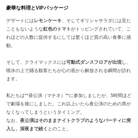
豪華な料理とVIPパッケージ
デザートには
レモンケーキ
、そしてギリシャサラダには見た
こともないような
虹色のトマト
がトッピングされていて、こ
れほどの人数に提供するにしては驚くほど質の高い食事に感
動。
そして、クライマックスには
可動式ダンスフロアが出現
し、
噴水の上で踊る観客たちが心の底から解放される瞬間が訪れ
ます。
私たちは**昼公演（マチネ）**に参加しましたが、5時間ほど
で劇場を後にしました。これ以上いたら夜公演のための席が
なくなってしまうというタイミング。
なお、
夜公演はそのままナイトクラブのようなパーティに突
入し、深夜まで続く
とのこと。