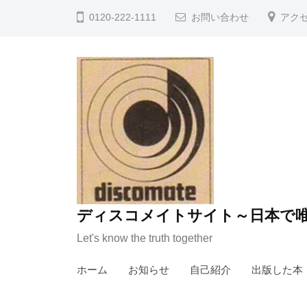
コ
0120-222-1111
お問い合わせ
アク
ン
テ
ン
ツ
へ
ス
キ
ッ
プ
ディスコメイトサイト～日本で唯
Let's know the truth together
ホーム
お知らせ
自己紹介
出版した本