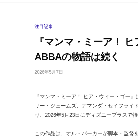
注目記事
『マンマ・ミーア！ ヒ
ABBAの物語は続く
2026年5月7日
b
/
y
0
h
件
『マンマ・ミーア！ ヒア・ウィー・ゴー』
i
の
g
コ
リー・ジェームズ、アマンダ・セイフライ
a
メ
り、2026年5月23日にディズニープラス
s
ン
h
ト
この作品は、オル・パーカーが脚本・監督