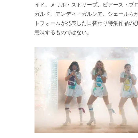
i
イド、メリル・ストリープ、ピアース・ブ
y
ガルド、アンディ・ガルシア、シェールらが出
a
トフォームが発表した日替わり特集作品の
m
意味するものではない。
a