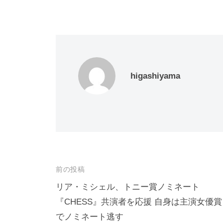
higashiyama
投
前の投稿
稿
リア・ミシェル、トニー賞ノミネート
『CHESS』共演者を応援 自身は主演女優賞
ナ
でノミネート逃す
ビ