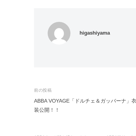
higashiyama
投
前の投稿
稿
ABBA VOYAGE「ドルチェ＆ガッバーナ」
装公開！！
ナ
ビ
ゲ