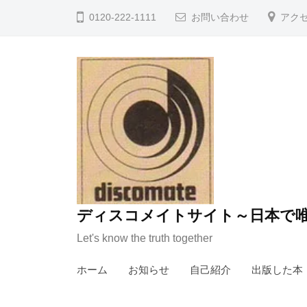
コ
0120-222-1111
お問い合わせ
アク
ン
テ
ン
ツ
へ
ス
キ
ッ
プ
ディスコメイトサイト～日本で唯
Let's know the truth together
ホーム
お知らせ
自己紹介
出版した本