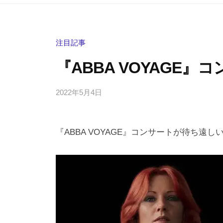
注目記事
『ABBA VOYAGE
2022年5月4日
b
/
y
0
h
件
『ABBA VOYAGE』コンサートが待ち遠し
i
の
g
コ
a
メ
s
ン
h
ト
i
y