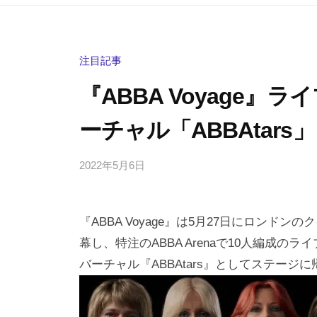
注目記事
『ABBA Voyage
ーチャル「ABBAtars
2022年5月6日
b
/
y
0
h
件
『ABBA Voyage』は5月27日にロン
i
の
g
コ
幕し、特注のABBA Arenaで10人編成
a
メ
バーチャル『ABBAtars』としてステージ
s
ン
h
ト