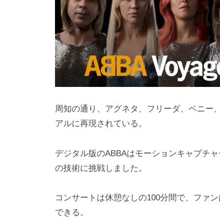
i
y
a
m
a
周知の通り、アグネタ、フリーダ、ベニー、ビ
アルに再現されている。
デジタル版のABBAはモーションキャプチ
の技術に挑戦しました。
コンサートは休憩なしの100分間で、ファン
できる。