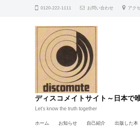
コ
0120-222-1111
お問い合わせ
アク
ン
テ
ン
ツ
へ
ス
キ
ッ
プ
ディスコメイトサイト～日本で唯
Let's know the truth together
ホーム
お知らせ
自己紹介
出版した本