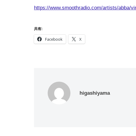
https://www.smoothradio.com/artists/abba/vi
共有:
Facebook
X
higashiyama