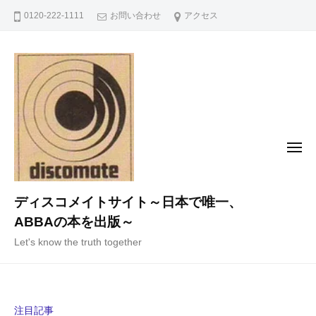
コ
0120-222-1111
お問い合わせ
アクセス
ン
テ
ン
ツ
へ
ス
キ
メ
ニ
ッ
ュ
ー
プ
ディスコメイトサイト～日本で唯一、
ABBAの本を出版～
Let's know the truth together
注目記事