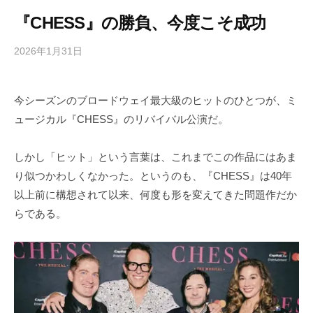
『CHESS』の勝負、今度こそ成功
2026年1月31日
b
/
y
0
h
件
今シーズンのブロードウェイ最大級のヒットのひとつが、ミ
i
の
ュージカル『CHESS』のリバイバル公演だ。
g
コ
a
メ
s
ン
しかし「ヒット」という言葉は、これまでこの作品にはあま
h
ト
り似つかわしくなかった。というのも、『CHESS』は40年
i
以上前に構想されて以来、何度も形を変えてきた問題作だか
y
らである。
a
m
a