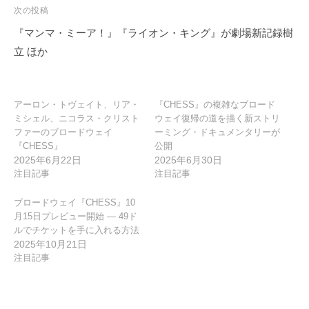
ビ
次の投稿
ゲ
『マンマ・ミーア！』『ライオン・キング』が劇場新記録樹
ー
立 ほか
シ
ョ
ン
アーロン・トヴェイト、リア・
『CHESS』の複雑なブロード
ミシェル、ニコラス・クリスト
ウェイ復帰の道を描く新ストリ
ファーのブロードウェイ
ーミング・ドキュメンタリーが
『CHESS』
公開
2025年6月22日
2025年6月30日
注目記事
注目記事
ブロードウェイ『CHESS』10
月15日プレビュー開始 — 49ド
ルでチケットを手に入れる方法
2025年10月21日
注目記事