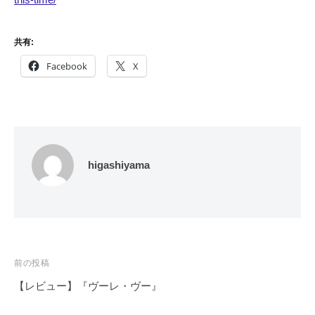
共有:
Facebook
X
higashiyama
投
前の投稿
稿
【レビュー】『ヴーレ・ヴー』
ナ