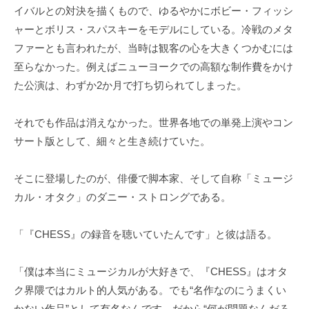
イバルとの対決を描くもので、ゆるやかにボビー・フィッシ
ャーとボリス・スパスキーをモデルにしている。冷戦のメタ
ファーとも言われたが、当時は観客の心を大きくつかむには
至らなかった。例えばニューヨークでの高額な制作費をかけ
た公演は、わずか2か月で打ち切られてしまった。
それでも作品は消えなかった。世界各地での単発上演やコン
サート版として、細々と生き続けていた。
そこに登場したのが、俳優で脚本家、そして自称「ミュージ
カル・オタク」のダニー・ストロングである。
「『CHESS』の録音を聴いていたんです」と彼は語る。
「僕は本当にミュージカルが大好きで、『CHESS』はオタ
ク界隈ではカルト的人気がある。でも“名作なのにうまくい
かない作品”として有名なんです。だから“何が問題なんだろ