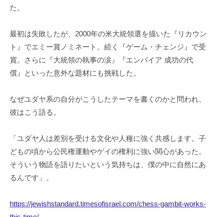
た。
最初は失敗したが、2000年の米大統領選を描いた『リカウン
ト』でエミー賞ノミネート。続く『ゲーム・チェンジ』で受
賞。さらに『大統領の執事の涙』『エンパイア 成功の代
償』といった意外な題材にも挑戦した。
なぜユダヤ系の自分がこうしたテーマを書くのかと問われ、
彼はこう語る。
「ユダヤ人は差別を受ける文化や人種に強く共感します。子
どもの頃から公民権運動やゲイの権利に強い関心があった。
そういう物語を語りたいという気持ちは、僕の中に自然にあ
るんです」。
https://jewishstandard.timesofisrael.com/chess-gambit-works-
this-time/