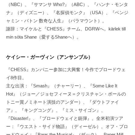
（NBC）、『サマンサ Who?』（ABC）、『ハンナ・モンタ
ナ』（ディズニー）、『名探偵モンク』（USA）、『ベンジ
ャミン・バトン 数奇な人生』（パラマウント）。
謝辞：マイケルと『CHESS』チーム、DGRWへ。kärlek till
min söta Shane（愛するShaneへ）。
ケイシー・ガーヴィン（アンサンブル）
『CHESS』カンパニー参加に大興奮！今作でブロードウェ
イ8作目。
主な出演：『Smash』（チャーリー）、『Some Like It
Hot』（ジョー／ジョセフィーヌ＝クリスチャン・ボールの
トニー賞ノミネート演技のアンダー）、『ダウトファイ
ア』、『キングコング』、『ミス・サイゴン』、
『Disaster!』、『ブロードウェイと銃弾』。全米初演ツア
ー：『ウエスト・サイド物語』（ディーゼル）。オフ・ブロ
ードウェイ：『Bare: the Musical』（ザック）。Paper Mill