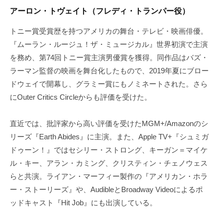
アーロン・トヴェイト（フレディ・トランパー役）
トニー賞受賞歴を持つアメリカの舞台・テレビ・映画俳優。
『ムーラン・ルージュ！ザ・ミュージカル』世界初演で主演
を務め、第74回トニー賞主演男優賞を獲得。同作品はバズ・
ラーマン監督の映画を舞台化したもので、2019年夏にブロー
ドウェイで開幕し、グラミー賞にもノミネートされた。さら
にOuter Critics Circleからも評価を受けた。
直近では、批評家から高い評価を受けたMGM+/Amazonのシ
リーズ『Earth Abides』に主演。また、Apple TV+『シュミガ
ドゥーン！』ではセシリー・ストロング、キーガン＝マイケ
ル・キー、アラン・カミング、クリスティン・チェノウェス
らと共演。ライアン・マーフィー製作の『アメリカン・ホラ
ー・ストーリーズ』や、AudibleとBroadway Videoによるポ
ッドキャスト『Hit Job』にも出演している。