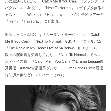
ルに主演したほか、『Catch Me If You Can』（フランク・ア
バグネイル・Jr.役）、『Next To Normal』（ゲイブ役創作キ
ャスト）、『Wicked』『Hairspray』、さらに全米ツアーの
『Rent』『Hairspray』にも出演。
出演キャスト録音には『ムーラン・ルージュ！』『Catch
Me If You Can』『Next To Normal』があり、ソロアルバム
『The Radio In My Head: Live at 54 Below』もリリース。
数々の演劇賞を受賞しており、『Next To Normal』でヘレ
ン・ヘイズ賞、『Catch Me If You Can』でDrama League優
秀男優、Astaire賞最優秀ダンサー、Outer Critics Circle最優
秀助演男優などにノミネートされた。