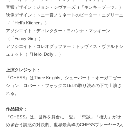
音響デザイン：ジョン・シヴァーズ（『キンキーブーツ』）
映像デザイン：トニー賞ノミネートのピーター・ニグリーニ
（『Hell’s Kitchen』）
アソシエイト・ディレクター：ヨハンナ・マッキーン
（『Funny Girl』）
アソシエイト・コレオグラファー：トラヴィス・ヴァルドシ
ュミット（『Hello, Dolly!』）
上演クレジット
：
『CHESS』はThree Knights、シューバート・オーガニゼー
ション、ロバート・フォックスLtd.の取り決めの下で上演さ
れる。
作品紹介
：
『CHESS』は、世界を舞台に「愛」「忠誠」「権力」がせ
めぎ合う誘惑の対決劇。世界最高峰のCHESSプレーヤー2人