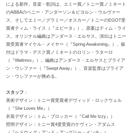
による新作。音楽・歌詞は、エミー賞／トニー賞ノミネート
のABBAのベニー・アンダーソン＆ビヨルン・ウルヴァー
ス、そしてエミー／グラミー／オスカー／トニーのEGOT受
賞者ティム・ライス（『エビータ』）。原案はティム・ライ
ス。オリジナル編曲はアンダース・エルヤス。演出はトニー
賞受賞者マイケル・メイヤー（『Spring Awakening』）、振
付はドラマ・デスク賞ノミネートのロリン・ラターロ
（『Waitress』）。編曲はアンダース・エルヤスとブライア
ン・ウシファー（『Swept Away』）、音楽監督はブライア
ン・ウシファーが務める。
スタッフ
：
美術デザイン：トニー賞受賞者デヴィッド・ロックウェル
（『She Loves Me』）
衣装デザイン：トム・ブロッカー（『Call Me Izzy』）
照明デザイン：トニー賞4度受賞のケヴィン・アダムス
（『ヘドウィグ・アンド・アングリー・インチ』）