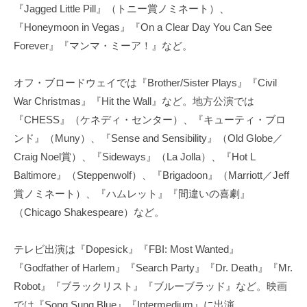
『Jagged Little Pill』（トニー賞ノミネート）、
『Honeymoon in Vegas』『On a Clear Day You Can See
Forever』『マンマ・ミーア！』など。
オフ・ブロードウェイでは『Brother/Sister Plays』『Civil
War Christmas』『Hit the Wall』など。地方公演では
『CHESS』（ケネディ・センター）、『キューティ・ブロ
ンド』（Muny）、『Sense and Sensibility』（Old Globe／
Craig Noel賞）、『Sideways』（La Jolla）、『Hot L
Baltimore』（Steppenwolf）、『Brigadoon』（Marriott／Jeff
賞ノミネート）、『ハムレット』『間違いの喜劇』
（Chicago Shakespeare）など。
テレビ出演は『Dopesick』『FBI: Most Wanted』
『Godfather of Harlem』『Search Party』『Dr. Death』『Mr.
Robot』『ブラックリスト』『ブルーブラッド』など。映画
では『Song Sung Blue』『Intermedium』に出演。