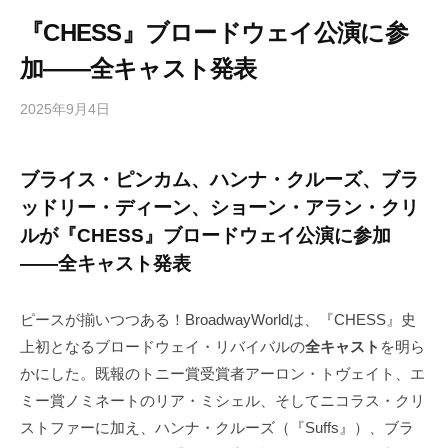
『CHESS』ブロードウェイ公演に参
加――全キャスト発表
2025年9月4日
b
/
y
0
h
件
ブライス・ピンカム、ハンナ・クルーズ、ブラ
i
の
ッドリー・ディーン、ショーン・アラン・クリ
g
コ
a
メ
ルが『CHESS』ブロードウェイ公演に参加
s
ン
――全キャスト発表
h
ト
i
ピースが揃いつつある！BroadwayWorldは、『CHESS』史
y
上初となるブロードウェイ・リバイバルの
全キャスト
を明ら
a
かにした。既報のトニー賞受賞者アーロン・トヴェイト、エ
m
a
ミー賞ノミネートのリア・ミシェル、そしてニコラス・クリ
ストファーに加え、ハンナ・クルーズ（『Suffs』）、ブラ