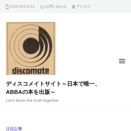
コ
0120-222-1111
お問い合わせ
アクセス
ン
テ
ン
ツ
へ
ス
キ
メ
ニ
ッ
ュ
ー
プ
ディスコメイトサイト～日本で唯一、
ABBAの本を出版～
Let's know the truth together
注目記事