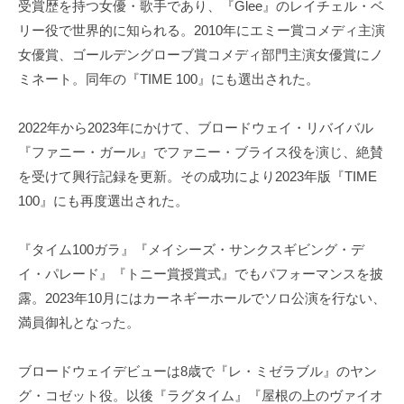
受賞歴を持つ女優・歌手であり、『Glee』のレイチェル・ベ
リー役で世界的に知られる。2010年にエミー賞コメディ主演
女優賞、ゴールデングローブ賞コメディ部門主演女優賞にノ
ミネート。同年の『TIME 100』にも選出された。
2022年から2023年にかけて、ブロードウェイ・リバイバル
『ファニー・ガール』でファニー・ブライス役を演じ、絶賛
を受けて興行記録を更新。その成功により2023年版『TIME
100』にも再度選出された。
『タイム100ガラ』『メイシーズ・サンクスギビング・デ
イ・パレード』『トニー賞授賞式』でもパフォーマンスを披
露。2023年10月にはカーネギーホールでソロ公演を行ない、
満員御礼となった。
ブロードウェイデビューは8歳で『レ・ミゼラブル』のヤン
グ・コゼット役。以後『ラグタイム』『屋根の上のヴァイオ