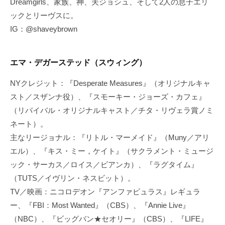
Dreamgirls、家族、神、夫ジョシュ、そして2人の息子エリ
ックとリーヴスに。
IG：@shaveybrown
エマ・デガーステッド（スウィング）
NYクレジット：『Desperate Measures』（オリジナルキャ
スト／スザンナ役）、『スモーキー・ジョーズ・カフェ』
（リバイバル・オリジナルキャスト／チタ・リヴェラ賞ノミ
ネート）。
主なリージョナル：『リトル・マーメイド』（Muny／アリ
エル）、『キス・ミー，ケイト』（サクラメント・ミュージ
ック・サーカス／ロイス／ビアンカ）、『ラグタイム』
（TUTS／イヴリン・ネスビット）。
TV／映画：ニコロデオン『アンファビュラス』レギュラ
ー、『FBI：Most Wanted』（CBS）、『Annie Live』
（NBC）、『ビッグバン★セオリー』（CBS）、『LIFE』