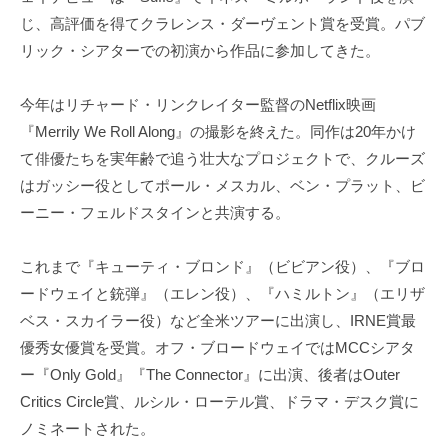
じ、高評価を得てクラレンス・ダーヴェント賞を受賞。パブ
リック・シアターでの初演から作品に参加してきた。
今年はリチャード・リンクレイター監督のNetflix映画
『Merrily We Roll Along』の撮影を終えた。同作は20年かけ
て俳優たちを実年齢で追う壮大なプロジェクトで、クルーズ
はガッシー役としてポール・メスカル、ベン・プラット、ビ
ーニー・フェルドスタインと共演する。
これまで『キューティ・ブロンド』（ビビアン役）、『ブロ
ードウェイと銃弾』（エレン役）、『ハミルトン』（エリザ
ベス・スカイラー役）など全米ツアーに出演し、IRNE賞最
優秀女優賞を受賞。オフ・ブロードウェイではMCCシアタ
ー『Only Gold』『The Connector』に出演、後者はOuter
Critics Circle賞、ルシル・ローテル賞、ドラマ・デスク賞に
ノミネートされた。