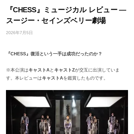
『CHESS』ミュージカル レビュー ―
スージー・セインズベリー劇場
2026年7月5日
b
/
y
0
h
件
『CHESS』復活という一手は成功だったのか？
i
の
g
コ
a
メ
※本公演は
キャストA
と
キャストZ
が交互に出演していま
s
ン
す。本レビューは
キャストA
を鑑賞したものです。
h
ト
i
y
a
m
a