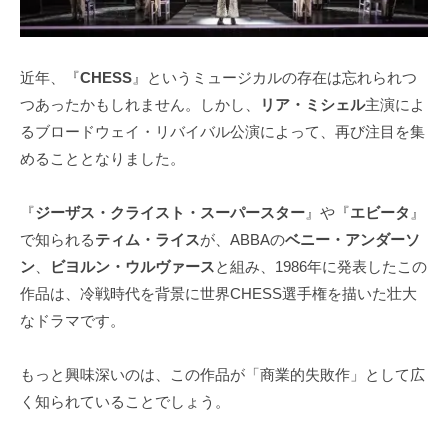
近年、『
CHESS
』というミュージカルの存在は忘れられつ
つあったかもしれません。しかし、
リア・ミシェル
主演によ
るブロードウェイ・リバイバル公演によって、再び注目を集
めることとなりました。
『
ジーザス・クライスト・スーパースター
』や『
エビータ
』
で知られる
ティム・ライス
が、ABBAの
ベニー・アンダーソ
ン
、
ビヨルン・ウルヴァース
と組み、1986年に発表したこの
作品は、冷戦時代を背景に世界CHESS選手権を描いた壮大
なドラマです。
もっと興味深いのは、この作品が「商業的失敗作」として広
く知られていることでしょう。