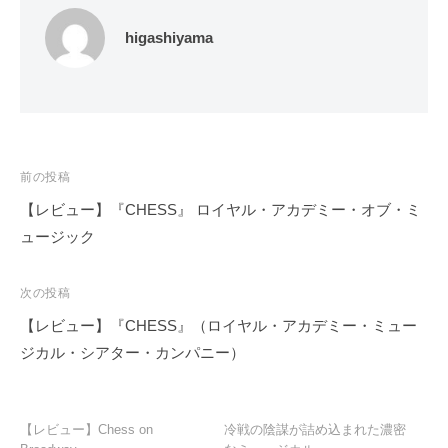
higashiyama
投
前の投稿
稿
【レビュー】『CHESS』 ロイヤル・アカデミー・オブ・ミ
ナ
ュージック
ビ
ゲ
次の投稿
ー
【レビュー】『CHESS』（ロイヤル・アカデミー・ミュー
シ
ジカル・シアター・カンパニー）
ョ
ン
【レビュー】Chess on
冷戦の陰謀が詰め込まれた濃密