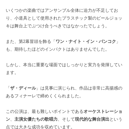
いくつかの楽曲ではアンサンブル全体に迫力が不足してお
り、小道具として使用されたプラスチック製のビールジョッ
キは舞台上でぶつけ合うべきではなかったでしょう。
また、第2幕冒頭を飾る「
ワン・ナイト・イン・バンコク
」
も、期待したほどのインパクトはありませんでした。
しかし、本当に重要な場面ではしっかりと実力を発揮してい
ます。
「
ザ・ディール
」は見事に演じられ、作品は非常に高揚感の
あるフィナーレで締めくくられました。
この公演は、最も難しいポイントである
オーケストレーショ
ン
、
主演女優たちの歌唱力
、そして
現代的な舞台演出
という
点では大きな成功を収めています。