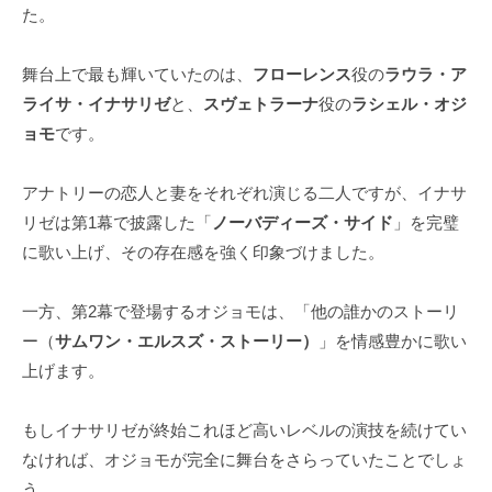
た。
舞台上で最も輝いていたのは、
フローレンス
役の
ラウラ・ア
ライサ・イナサリゼ
と、
スヴェトラーナ
役の
ラシェル・オジ
ョモ
です。
アナトリーの恋人と妻をそれぞれ演じる二人ですが、イナサ
リゼは第1幕で披露した「
ノーバディーズ・サイド
」を完璧
に歌い上げ、その存在感を強く印象づけました。
一方、第2幕で登場するオジョモは、「他の誰かのストーリ
ー（
サムワン・エルスズ・ストーリー）
」を情感豊かに歌い
上げます。
もしイナサリゼが終始これほど高いレベルの演技を続けてい
なければ、オジョモが完全に舞台をさらっていたことでしょ
う。