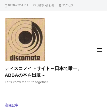
コ
0120-222-1111
お問い合わせ
アクセス
ン
テ
ン
ツ
へ
ス
キ
メ
ニ
ッ
ュ
ー
プ
ディスコメイトサイト～日本で唯一、
ABBAの本を出版～
Let's know the truth together
注目記事