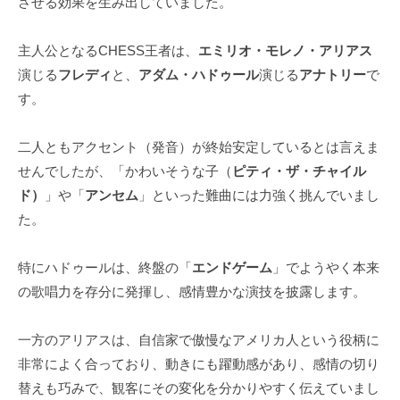
させる効果を生み出していました。
主人公となるCHESS王者は、
エミリオ・モレノ・アリアス
演じる
フレディ
と、
アダム・ハドゥール
演じる
アナトリー
で
す。
二人ともアクセント（発音）が終始安定しているとは言えま
せんでしたが、「かわいそうな子（
ピティ・ザ・チャイル
ド）
」や「
アンセム
」といった難曲には力強く挑んでいまし
た。
特にハドゥールは、終盤の「
エンドゲーム
」でようやく本来
の歌唱力を存分に発揮し、感情豊かな演技を披露します。
一方のアリアスは、自信家で傲慢なアメリカ人という役柄に
非常によく合っており、動きにも躍動感があり、感情の切り
替えも巧みで、観客にその変化を分かりやすく伝えていまし