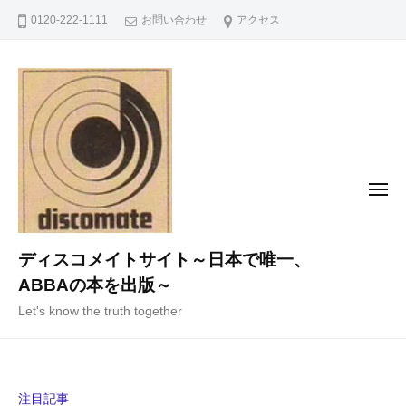
コ
0120-222-1111
お問い合わせ
アクセス
ン
テ
ン
ツ
へ
ス
キ
メ
ニ
ッ
ュ
ー
プ
ディスコメイトサイト～日本で唯一、
ABBAの本を出版～
Let's know the truth together
注目記事