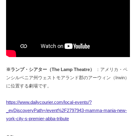
※ランプ・シアター（The Lamp Theatre）
：アメリカ・ペ
ンシルベニア州ウェストモアランド郡のアーウィン（Irwin）
に位置する劇場です。
https://www.dailycourier.com/local-events/?
_evDiscoveryPath=/event%2F2797943-mamma-mania-new-
york-city-s-premier-abba-tribute