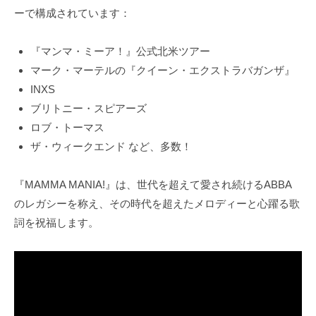
ーで構成されています：
『マンマ・ミーア！』公式北米ツアー
マーク・マーテルの『クイーン・エクストラバガンザ』
INXS
ブリトニー・スピアーズ
ロブ・トーマス
ザ・ウィークエンド など、多数！
『MAMMA MANIA!』は、世代を超えて愛され続けるABBA
のレガシーを称え、その時代を超えたメロディーと心躍る歌
詞を祝福します。