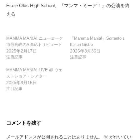
ー
École Olds High School、『マンマ・ミーア！』の公演を終
シ
える
ョ
ン
MAMMA MANIA! ニューヨーク
「Mamma Mania!」Sorrento’s
市最高峰のABBAトリビュート
Italian Bistro
2025年2月17日
2026年3月30日
注目記事
注目記事
MAMMA MANIA! LIVE @ ウェ
ストショア・シアター
2025年8月15日
注目記事
コメントを残す
メールアドレスが公開されることはありません。
※
が付いてい