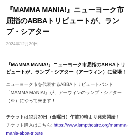
『MAMMA MANIA!』ニューヨーク市
屈指のABBAトリビュートが、ラン
プ・シアター
2024年12月20日
b
/
y
0
h
件
『MAMMA MANIA!』ニューヨーク市屈指のABBAトリ
i
の
ビュートが、ランプ・シアター（アーウィン）に登場！
g
コ
a
メ
ニューヨーク市を代表するABBAトリビュートバンド
s
ン
『MAMMA MANIA!』が、アーウィンのランプ・シアター
h
ト
（※）にやって来ます！
i
y
a
チケットは12月20日（金曜日）午前10時より発売開始！
m
チケット購入はこちら:
https://www.lamptheatre.org/mamma-
a
mania-abba-tribute