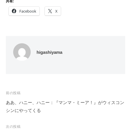
共有:
Facebook
X
higashiyama
投
前の投稿
稿
ああ、ハニー、ハニー：『マンマ・ミーア！』がウィスコン
ナ
シンにやってくる
ビ
ゲ
次の投稿