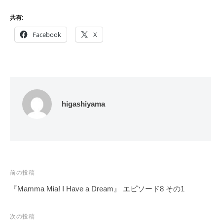
共有:
Facebook
X
higashiyama
投
前の投稿
稿
『Mamma Mia! I Have a Dream』 エピソード8 その1
ナ
ビ
次の投稿