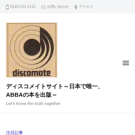
コ
0120-222-1111
お問い合わせ
アクセス
ン
テ
ン
ツ
へ
ス
キ
メ
ニ
ッ
ュ
ー
プ
ディスコメイトサイト～日本で唯一、
ABBAの本を出版～
Let's know the truth together
注目記事