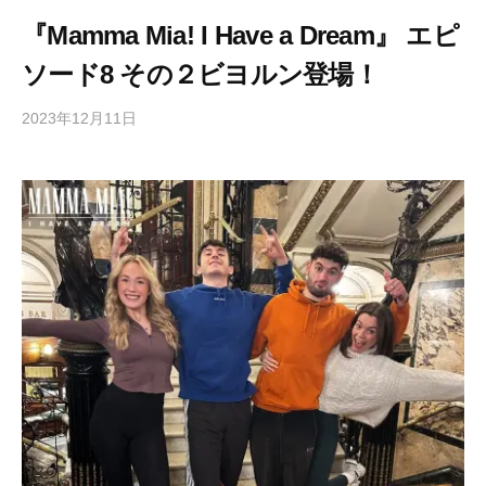
『Mamma Mia! I Have a Dream』 エピ
ソード8 その２ビヨルン登場！
2023年12月11日
b
/
y
0
h
件
i
の
g
コ
a
メ
s
ン
h
ト
i
y
a
m
a