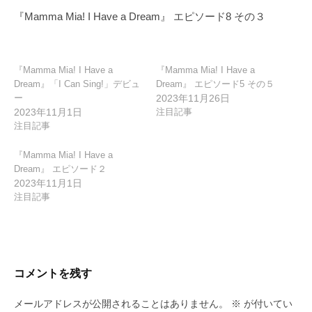
ゲ
『Mamma Mia! I Have a Dream』 エピソード8 その３
ー
シ
ョ
『Mamma Mia! I Have a
『Mamma Mia! I Have a
Dream』「I Can Sing!」デビュ
Dream』 エピソード5 その５
ン
ー
2023年11月26日
2023年11月1日
注目記事
注目記事
『Mamma Mia! I Have a
Dream』 エピソード２
2023年11月1日
注目記事
コメントを残す
メールアドレスが公開されることはありません。
※
が付いてい