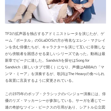
TF2の拡声器を独占するアドミニストレータを演じたが、ゲ
ーム「ポータル」のGLaDOSの方が有名なエレン・マクレイ
ンを含む俳優たちが、キャラクターを演じて互いに非難しな
がら傍観者を困惑させる楽しいシリーズであった。動画は最
新章でピークに達した。Sandvichを探せはSong for
Sandvich（新しいタブで開く）になり、声優はABBAの「マ
ンマ・ミーア」を演奏するが、歌詞はThe Heavyの食べられ
る装置に言及するように変更されている。
この1975年のポップ・クラシックのバンジョー演奏には、俳
優のリズ・マッカーシーが参加している。サーガを通じて一
連の奇妙なツイン・ピークスの引用があり、シアトル公立図