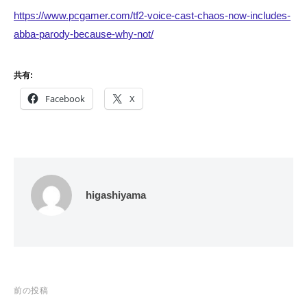
https://www.pcgamer.com/tf2-voice-cast-chaos-now-includes-
abba-parody-because-why-not/
共有:
Facebook
X
higashiyama
投
前の投稿