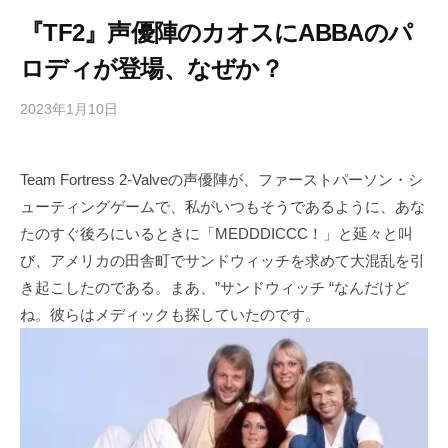
『TF2』声優陣のカオスにABBAのパ
ロディが登場、なぜか？
2023年1月10日
b
/
y
0
h
件
Team Fortress 2-Valveの声優陣が、ファーストパーソン・シ
i
の
ューティングゲームで、私がいつもそうであるように、あな
g
コ
a
メ
たのすぐ後ろにいるときに「MEDDDICCC！」と延々と叫
s
ン
び、アメリカの田舎町でサンドウィッチを求めて大混乱を引
h
ト
き起こしたのである。まあ、”サンドウィッチ “なんだけど
i
ね。彼らはメディックも探していたのです。
y
a
m
a