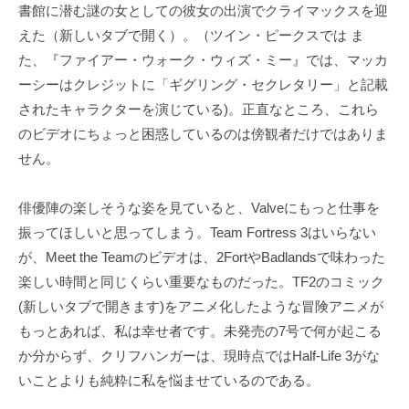
書館に潜む謎の女としての彼女の出演でクライマックスを迎
えた（新しいタブで開く）。（ツイン・ピークスでは ま
た、『ファイアー・ウォーク・ウィズ・ミー』では、マッカ
ーシーはクレジットに「ギグリング・セクレタリー」と記載
されたキャラクターを演じている)。正直なところ、これら
のビデオにちょっと困惑しているのは傍観者だけではありま
せん。
俳優陣の楽しそうな姿を見ていると、Valveにもっと仕事を
振ってほしいと思ってしまう。Team Fortress 3はいらない
が、Meet the Teamのビデオは、2FortやBadlandsで味わった
楽しい時間と同じくらい重要なものだった。TF2のコミック
(新しいタブで開きます)をアニメ化したような冒険アニメが
もっとあれば、私は幸せ者です。未発売の7号で何が起こる
か分からず、クリフハンガーは、現時点ではHalf-Life 3がな
いことよりも純粋に私を悩ませているのである。