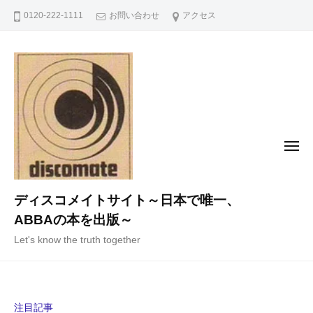
コ
0120-222-1111
お問い合わせ
アクセス
ン
テ
ン
ツ
へ
ス
キ
メ
ニ
ッ
ュ
ー
プ
ディスコメイトサイト～日本で唯一、
ABBAの本を出版～
Let's know the truth together
注目記事