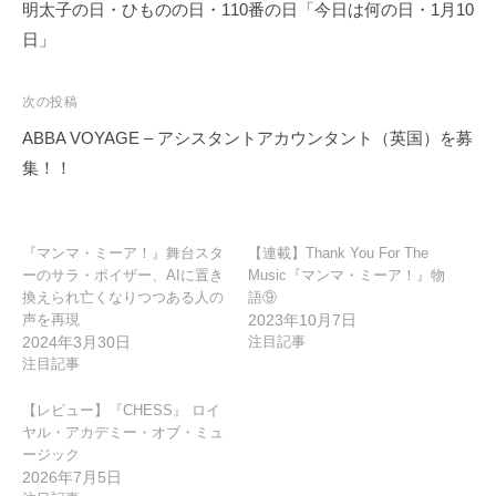
稿
明太子の日・ひものの日・110番の日「今日は何の日・1月10
ナ
日」
ビ
ゲ
次の投稿
ー
ABBA VOYAGE – アシスタントアカウンタント（英国）を募
シ
集！！
ョ
ン
『マンマ・ミーア！』舞台スタ
【連載】Thank You For The
ーのサラ・ポイザー、AIに置き
Music『マンマ・ミーア！』物
換えられ亡くなりつつある人の
語⑨
声を再現
2023年10月7日
2024年3月30日
注目記事
注目記事
【レビュー】『CHESS』 ロイ
ヤル・アカデミー・オブ・ミュ
ージック
2026年7月5日