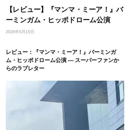
【レビュー】『マンマ・ミーア！』バ
ーミンガム・ヒッポドローム公演
2026年5月15日
b
/
y
0
h
件
レビュー：『マンマ・ミーア！』バーミンガ
i
の
ム・ヒッポドローム公演 ― スーパーファンか
g
コ
a
メ
らのラブレター
s
ン
h
ト
i
y
a
m
a