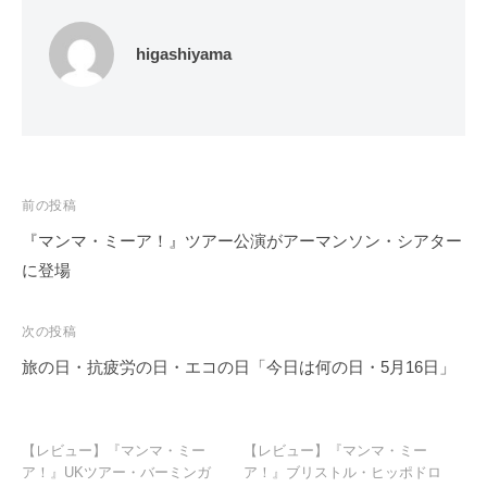
higashiyama
投
前の投稿
稿
『マンマ・ミーア！』ツアー公演がアーマンソン・シアター
ナ
に登場
ビ
ゲ
次の投稿
ー
旅の日・抗疲労の日・エコの日「今日は何の日・5月16日」
シ
ョ
ン
【レビュー】『マンマ・ミー
【レビュー】『マンマ・ミー
ア！』UKツアー・バーミンガ
ア！』ブリストル・ヒッポドロ