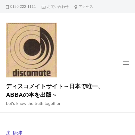
コ
0120-222-1111
お問い合わせ
アクセス
ン
テ
ン
ツ
へ
ス
キ
メ
ニ
ッ
ュ
ー
プ
ディスコメイトサイト～日本で唯一、
ABBAの本を出版～
Let's know the truth together
注目記事