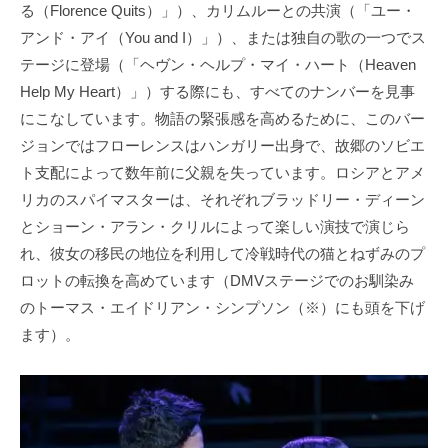
る（Florence Quits）」）、カリムルーとの共演（「ユー・
アンド・アイ（You and I）」）、または独自の歌の一つでス
テージに登場（「ヘヴン・ヘルプ・マイ・ハート（Heaven
Help My Heart）」）する際にも、すべてのナンバーを見事
にこなしています。物語の緊張感を高めるために、このバー
ジョンではフローレンスはハンガリー出身で、故郷のソビエ
ト支配によって数年前に父親を失っています。ロシアとアメ
リカのスパイマスターは、それぞれブラッドリー・ディーン
とショーン・アラン・クリルによって楽しい演技で演じら
れ、彼女の移民の地位を利用して冷戦時代の猫とねずみのプ
ロットの転換を高めています（DMVステージでのお馴染み
のトーマス・エイドリアン・シンプソン（※）にも頭を下げ
ます）。