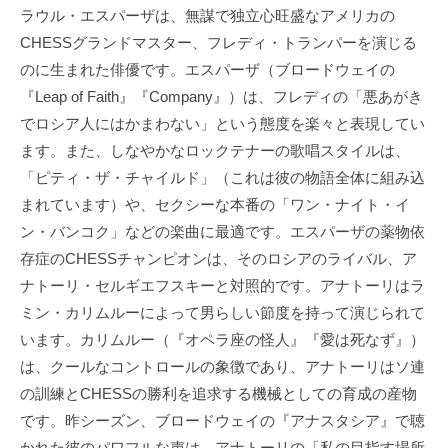
ラウル・エスパーザは、無謀で独立心旺盛なアメリカの
CHESSグランドマスター、フレディ・トランパーを演じる
のに生まれた俳優です。エスパーザ（ブロードウェイの
『Leap of Faith』『Company』）は、フレディの「悪あがき
でロシア人にはかまわない」という態度を楽々と表現してい
ます。また、しなやかなロックテナーの歌唱スタイルは、
「ピティ・ザ・チャイルド」（これは彼の物語全体に組み込
まれています）や、セクシーな本番の「ワン・ナイト・イ
ン・バンコク」などの楽曲に最適です。エスパーザの薬物依
存症のCHESSチャンピオンは、そのロシアのライバル、ア
ナトーリ・セルギエフスキーと対照的です。アナトーリはラ
ミン・カリムルーによって男らしい節度を持って演じられて
います。カリムルー（『オペラ座の怪人』『愛は死なず』）
は、クールなコントロールの象徴であり、アナトーリはソ連
の訓練とCHESSの勝利を追求する機械としての育成の産物
です。昨シーズン、ブロードウェイの『アナスタシア』で聴
かれた彼のパワフルな声は、アナトーリの「私の目指す場所