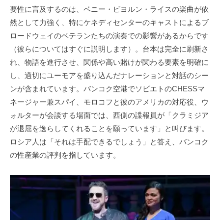
要性に言及するのは、ベニー・ビヨルン・ライスの楽曲が依
然として力強く、特にケネディセンターのキャストによるブ
ロードウェイのベテランたちの演奏での影響があるからです
（彼らについてはすぐに説明します）。台本は完全に刷新さ
れ、物語を進行させ、関係や高い賭けが関わる要素を明確に
し、適切にユーモアを盛り込んだナレーションと対話のシー
ンが含まれています。バンコク空港でソビエトのCHESSマ
ネージャー兼スパイ、モロコフと彼のアメリカの対応役、ウ
ォルターが会談する場面では、西側の諜報員が「クラミジア
が退屈を逸らしてくれることを願っています」と叫びます。
ロシア人は「それは手配できるでしょう」と答え、バンコク
の性産業の評判を指しています。