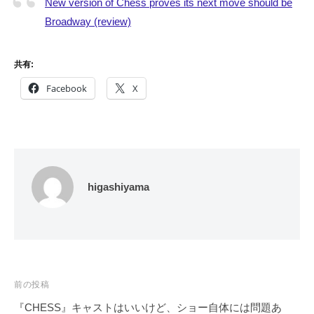
New version of Chess proves its next move should be
Broadway (review)
共有:
Facebook
X
higashiyama
投
前の投稿
稿
『CHESS』キャストはいいけど、ショー自体には問題あ