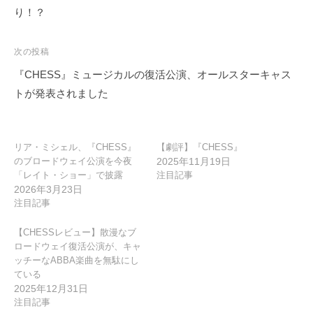
ナ
り！？
ビ
ゲ
次の投稿
ー
『CHESS』ミュージカルの復活公演、オールスターキャス
シ
トが発表されました
ョ
ン
リア・ミシェル、『CHESS』
【劇評】『CHESS』
のブロードウェイ公演を今夜
2025年11月19日
「レイト・ショー」で披露
注目記事
2026年3月23日
注目記事
【CHESSレビュー】散漫なブ
ロードウェイ復活公演が、キャ
ッチーなABBA楽曲を無駄にし
ている
2025年12月31日
注目記事