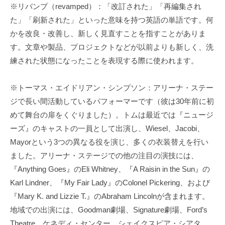
※リバンプ（revamped）：「改訂された」「再編集され
た」「刷新された」といった意味を持つ英語の単語です。何
かを改良・改善し、新しく見直すことを指すことがありま
す。文章や製品、プロジェクトなどが以前よりも新しく、洗
練された状態になったことを表現する際に使われます。
※トーマス・エイドリアン・シンプソン：アリーナ・ステー
ジで長い間活動しているパフォーマーです（彼は30年前に初
めて舞台の扉をくぐりました）。トムは最近では『ニュージ
ーズ』のキャストの一員として出演し、Wiesel、Jacobi、
Mayorという3つの異なる役を演じ、多くの衣装替えを行い
ました。アリーナ・ステージでの他の注目の演技には、
『Anything Goes』のEli Whitney、『A Raisin in the Sun』の
Karl Lindner、『My Fair Lady』のColonel Pickering、および
『Mary K. and Lizzie T.』のAbraham Lincolnが含まれます。
地域での出演には、Goodman劇場、Signature劇場、Ford’s
Theatre、ケネディ・センター、シェイクスピア・シアタ