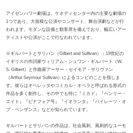
アイゼンハワー劇場は、ケネディセンター内の主要な劇場の
1つであり、大規模な公演やコンサート、舞台演劇などが行
われます。モダンな設備と観客席を備えており、幅広いアー
ティストや公演がここで行なわれています。
※ギルバートとサリバン（Gilbert and Sullivan）：19世紀の
イギリスの作詞家ウィリアム・シュワン・ギルバート（W.
S. Gilbert）と作曲家アーサー・セイモア・サリヴァン
（Arthur Seymour Sullivan）によるコンビのことを指しま
す。彼らはオペレッタやコミカル・オペラと呼ばれる形式の
作品を多く創作し、その中でも特に『ミカド』『ヘンリー・
エイト』『ピナフォア号』『イオランタ』『パイレーツ・オ
ブ・ペンザンス』などが知られています。
ギルバートとサリバンの作品は、社会風刺、風刺的なユーモ