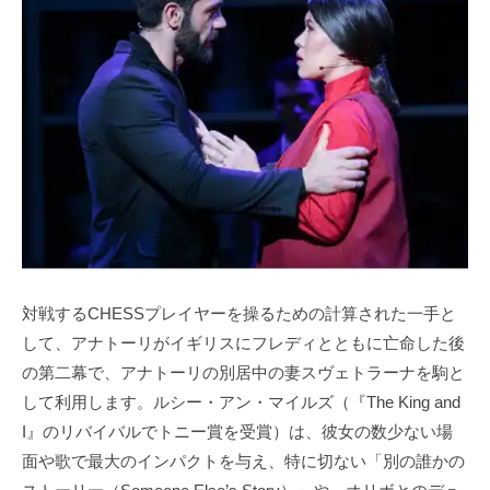
対戦するCHESSプレイヤーを操るための計算された一手と
して、アナトーリがイギリスにフレディとともに亡命した後
の第二幕で、アナトーリの別居中の妻スヴェトラーナを駒と
して利用します。ルシー・アン・マイルズ（『The King and
I』のリバイバルでトニー賞を受賞）は、彼女の数少ない場
面や歌で最大のインパクトを与え、特に切ない「別の誰かの