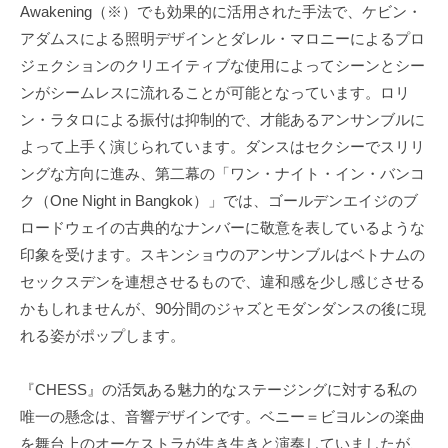
Awakening（※）でも効果的に活用された手法で、ケビン・
アダムスによる照明デザインとダレル・マロニーによるプロ
ジェクションのクリエイティブな使用によってシーンとシー
ンがシームレスに流れることが可能となっています。ロリ
ン・ラタロによる振付は抑制的で、才能あるアンサンブルに
よって上手く演じられています。ダンスはセクシーでスリリ
ングな方向に進み、第二幕の「ワン・ナイト・イン・バンコ
ク（One Night in Bangkok）」では、ゴールデンエイジのブ
ロードウェイの古典的なナンバーに敬意を表しているような
印象を受けます。スキンショウのアンサンブルはベトナムの
セックスデンを連想させるもので、違和感を少し感じさせる
かもしれませんが、90分間のジャズとモダンダンスの後に現
れる姿がポップします。
『CHESS』の活気ある魅力的なステージングに対する私の
唯一の懸念は、音響デザインです。ベニー＝ビヨルンの楽曲
を舞台上のオーケストラが生き生きと演奏していましたが、