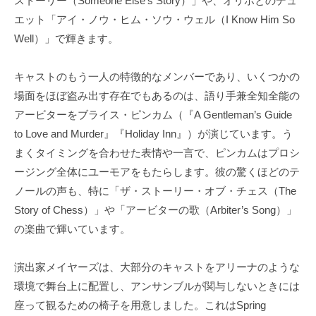
ストーリー（Someone Else’s Story）」や、オリボとのデュ
エット「アイ・ノウ・ヒム・ソウ・ウェル（I Know Him So
Well）」で輝きます。
キャストのもう一人の特徴的なメンバーであり、いくつかの
場面をほぼ盗み出す存在でもあるのは、語り手兼全知全能の
アービターをブライス・ピンカム（『A Gentleman’s Guide
to Love and Murder』『Holiday Inn』）が演じています。う
まくタイミングを合わせた表情や一言で、ピンカムはプロシ
ージング全体にユーモアをもたらします。彼の驚くほどのテ
ノールの声も、特に「ザ・ストーリー・オブ・チェス（The
Story of Chess）」や「アービターの歌（Arbiter’s Song）」
の楽曲で輝いています。
演出家メイヤーズは、大部分のキャストをアリーナのような
環境で舞台上に配置し、アンサンブルが関与しないときには
座って観るための椅子を用意しました。これはSpring