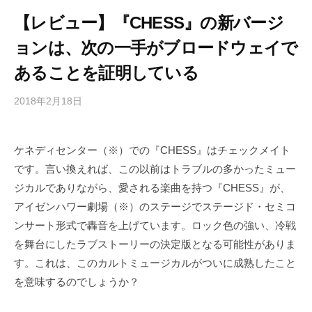
【レビュー】『CHESS』の新バージ
ョンは、次の一手がブロードウェイで
あることを証明している
2018年2月18日
b
/
y
0
h
件
ケネディセンター（※）での『CHESS』はチェックメイト
i
の
です。言い換えれば、この以前はトラブルの多かったミュー
g
コ
a
メ
ジカルでありながら、愛される楽曲を持つ『CHESS』が、
s
ン
アイゼンハワー劇場（※）のステージでステージド・セミコ
h
ト
ンサート形式で轟音を上げています。ロック色の強い、冷戦
i
を舞台にしたラブストーリーの決定版となる可能性がありま
y
す。これは、このカルトミュージカルがついに成熟したこと
a
を意味するのでしょうか？
m
a