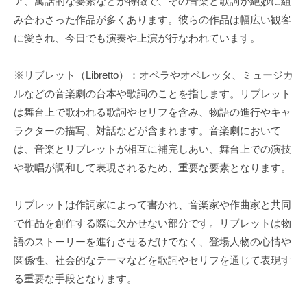
ア、寓話的な要素などが特徴で、その音楽と歌詞が絶妙に組
み合わさった作品が多くあります。彼らの作品は幅広い観客
に愛され、今日でも演奏や上演が行なわれています。
※リブレット（Libretto）：オペラやオペレッタ、ミュージカ
ルなどの音楽劇の台本や歌詞のことを指します。リブレット
は舞台上で歌われる歌詞やセリフを含み、物語の進行やキャ
ラクターの描写、対話などが含まれます。音楽劇において
は、音楽とリブレットが相互に補完しあい、舞台上での演技
や歌唱が調和して表現されるため、重要な要素となります。
リブレットは作詞家によって書かれ、音楽家や作曲家と共同
で作品を創作する際に欠かせない部分です。リブレットは物
語のストーリーを進行させるだけでなく、登場人物の心情や
関係性、社会的なテーマなどを歌詞やセリフを通じて表現す
る重要な手段となります。