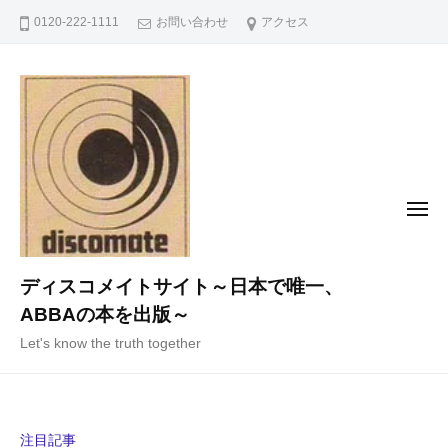
コ
0120-222-1111
お問い合わせ
アクセス
ン
テ
ン
ツ
へ
ス
キ
メ
ニ
ッ
ュ
ー
プ
ディスコメイトサイト～日本で唯一、
ABBAの本を出版～
Let's know the truth together
注目記事