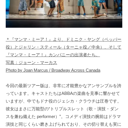
＊『マンマ・ミーア！』より、ドミニク・ヤング（ペッパー
役）とジャリン・スティール（ターニャ役／中央）、そして
『マンマ・ミーア！』カンパニーの出演者たち。
写真：ジョーン・マーカス
Photo by Joan Marcus / Broadway Across Canada
今回の最新ツアー版は、非常に才能豊かなアンサンブルを誇
っています。キャストたちはABBAの楽曲を見事に響かせて
いますが、中でもドナ役のジェシカ・クラウチは圧巻です。
彼女はまさに万能型の“トリプルスレット（歌・演技・ダン
スを兼ね備えた performer）”。コメディ演技の腕前はドラマ
演技と同じくらい磨き上げられており、その切り替えも実に