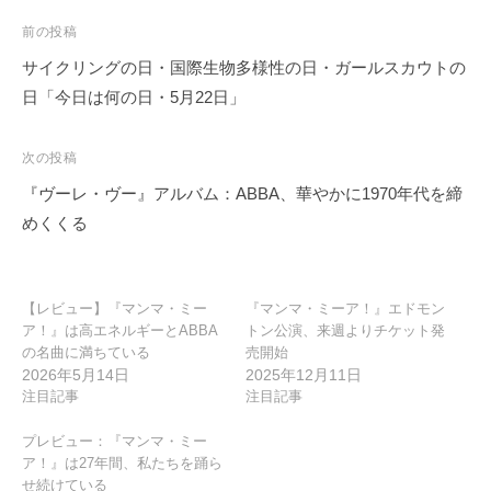
投
前の投稿
稿
サイクリングの日・国際生物多様性の日・ガールスカウトの
ナ
日「今日は何の日・5月22日」
ビ
ゲ
次の投稿
ー
『ヴーレ・ヴー』アルバム：ABBA、華やかに1970年代を締
シ
めくくる
ョ
ン
【レビュー】『マンマ・ミー
『マンマ・ミーア！』エドモン
ア！』は高エネルギーとABBA
トン公演、来週よりチケット発
の名曲に満ちている
売開始
2026年5月14日
2025年12月11日
注目記事
注目記事
プレビュー：『マンマ・ミー
ア！』は27年間、私たちを踊ら
せ続けている