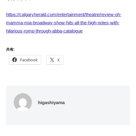
https://calgaryherald.com/entertainment/theatre/review-oh-
mamma-mia-broadway-show-hits-all-the-high-notes-with-
hilarious-romp-through-abba-catalogue
共有:
Facebook
X
higashiyama