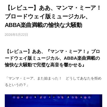
【レビュー】ああ、マンマ・ミーア！
ブロードウェイ版ミュージカル、
ABBA楽曲満載の愉快な大騒動
2026年5月22日
b
/
y
0
h
件
【レビュー】ああ、『マンマ・ミーア！』ブロ
i
の
ードウェイ版ミュージカル、ABBA楽曲満載の
g
コ
a
メ
愉快な大騒動で完璧な高音を響かせる』
s
ン
h
ト
「マンマ・ミーア、また始まった！ どうしてあなたを拒め
i
るというの？」
y
a
m
a