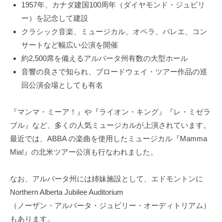
1957年、カナダ建国100周年（ダイヤモンド・ジュビリ
ー）を記念して建設
クラシック音楽、ミュージカル、オペラ、バレエ、コン
サートなど幅広い公演を開催
約2,500席を備えるアルバータ州有数の大型ホール
音響の良さで知られ、ブロードウェイ・ツアー作品の巡
回公演会場としても有名
『マンマ・ミーア！』や『ライオン・キング』『レ・ミゼラ
ブル』など、多くの人気ミュージカルが上演されています。
最近では、ABBA の楽曲を使用したミュージカル『Mamma
Mia!』の北米ツアー公演も行なわれました。
なお、アルバータ州には姉妹施設として、エドモントンに
Northern Alberta Jubilee Auditorium
（ノーザン・アルバータ・ジュビリー・オーディトリアム）
もあります。