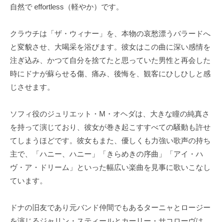
自然で effortless（軽やか）です。
クラウチは「ザ・ウィナー」を、本物の哀愁漂うバラードへ
と変貌させ、大喝采を浴びます。彼女はこの曲に深い感情を
注ぎ込み、かつて自分を捨てたと思っていた男性と再会した
時にドナが蘇らせる傷、痛み、後悔を、観客にひしひしと感
じさせます。
ソフィ役のジュリエット・M・オヘダは、大きな瞳の純真さ
を持って演じており、彼女が巻き起こすすべての騒動も許せ
てしまうほどです。彼女もまた、優しくも力強い歌声の持ち
主で、「ハニー、ハニー」「きらめきの序曲」「アイ・ハ
ヴ・ア・ドリーム」といった幅広い楽曲を見事に歌いこなし
ています。
ドナの旧友であり元バンド仲間でもあるターニャとロージー
を演じるジャリン・スティールとカーリー・サコローヴは、