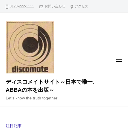
コ
0120-222-1111
お問い合わせ
アクセス
ン
テ
ン
ツ
へ
ス
キ
メ
ニ
ッ
ュ
ー
プ
ディスコメイトサイト～日本で唯一、
ABBAの本を出版～
Let's know the truth together
注目記事