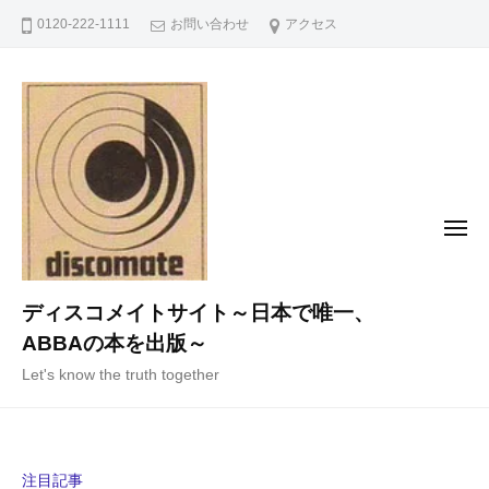
コ
0120-222-1111
お問い合わせ
アクセス
ン
テ
ン
ツ
へ
ス
キ
メ
ニ
ッ
ュ
ー
プ
ディスコメイトサイト～日本で唯一、
ABBAの本を出版～
Let's know the truth together
注目記事