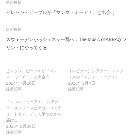
投
前の投稿
稿
ビレッジ・ピープルが『マンマ・ミーア！』と出会う
ナ
ビ
次の投稿
ゲ
スウェーデンからジェネシー郡へ：The Music of ABBAがフ
ー
リントにやってくる
シ
ョ
ン
ビレッジ・ピープルが『マン
【レビュー】シアター・メンフ
マ・ミーア！』と出会う
ィスの『マンマ・ミーア！』
2024年7月26日
2026年3月4日
注目記事
注目記事
『マンマ・ミーア！』 シアタ
ー・メンフィス公演は、コメデ
ィ、ドラマ、そして華やかさを
届ける
2026年3月26日
注目記事