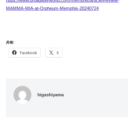
https://www.broadwayworld.com/memphis/article/Review-
MAMMA-MIA-at-Orpheum-Memphis-20240724
共有:
Facebook
X
higashiyama