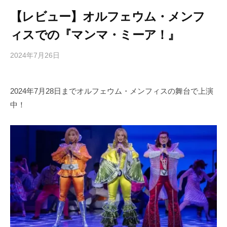
【レビュー】オルフェウム・メンフ
ィスでの『マンマ・ミーア！』
2024年7月26日
b
/
y
0
h
件
2024年7月28日までオルフェウム・メンフィスの舞台で上演
i
の
中！
g
コ
a
メ
s
ン
h
ト
i
y
a
m
a