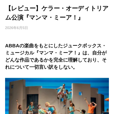
【レビュー】ケラー・オーディトリア
ム公演『マンマ・ミーア！』
2026年6月5日
b
/
y
0
h
件
ABBAの楽曲をもとにしたジュークボックス・
i
の
ミュージカル『マンマ・ミーア！』は、自分が
g
コ
a
メ
どんな作品であるかを完全に理解しており、そ
s
ン
れについて一切言い訳をしない。
h
ト
i
y
a
m
a