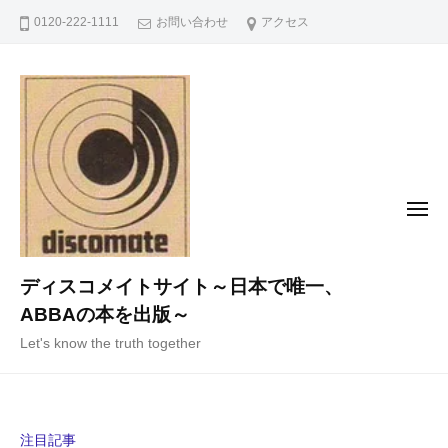
コ
0120-222-1111
お問い合わせ
アクセス
ン
テ
ン
ツ
へ
ス
キ
メ
ニ
ッ
ュ
ー
プ
ディスコメイトサイト～日本で唯一、
ABBAの本を出版～
Let's know the truth together
注目記事