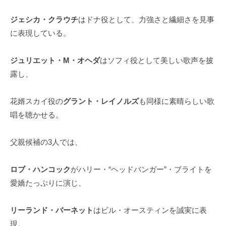
ジェシカ・クラウチ
はドナ役として、力強さと繊細さを見事
に表現している。
ジュリエット・M・オヘダ
はソフィ役として美しい歌声を披
露し、
花婿スカイ役の
グラント・レイノルズ
も同様に素晴らしい歌
唱を聴かせる。
父親候補の3人では、
ロブ・ハンコック
がハリー・“ヘッドバンガー”・ブライトを
愛嬌たっぷりに演じ、
リーランド・バーネット
はビル・オースティンを誠実に表
現。