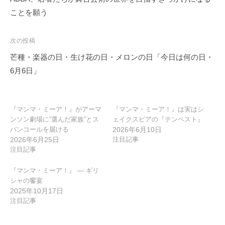
ナ
ことを願う
ビ
ゲ
次の投稿
ー
芒種・楽器の日・生け花の日・メロンの日「今日は何の日・
シ
6月6日」
ョ
ン
『マンマ・ミーア！』がアーマ
『マンマ・ミーア！』は実はシ
ンソン劇場に“選んだ家族”とス
ェイクスピアの『テンペスト』
パンコールを届ける
2026年6月10日
2026年6月25日
注目記事
注目記事
『マンマ・ミーア！』 ― ギリ
シャの饗宴
2025年10月17日
注目記事