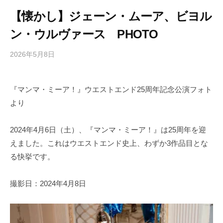
【懐かし】ジェーン・ムーア、ビヨル
ン・ウルヴァース PHOTO
2026年5月8日
b
/
y
0
h
件
『マンマ・ミーア！』ウエストエンド25周年記念公演フォト
i
の
より
g
コ
a
メ
s
ン
2024年4月6日（土）、『マンマ・ミーア！』は25周年を迎
h
ト
えました。これはウエストエンド史上、わずか3作品目とな
i
る快挙です。
y
a
撮影日：2024年4月8日
m
a