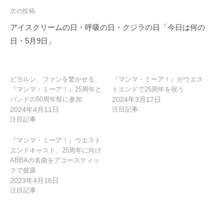
ビ
次の投稿
ゲ
アイスクリームの日・呼吸の日・クジラの日「今日は何の
ー
日・5月9日」
シ
ョ
ン
ビヨルン、ファンを驚かせる、
『マンマ・ミーア！』がウエス
『マンマ・ミーア！』25周年と
トエンドで25周年を祝う
バンドの50周年祭に参加
2024年3月17日
2024年4月11日
注目記事
注目記事
『マンマ・ミーア！』ウエスト
エンドキャスト、25周年に向け
ABBAの名曲をアコースティッ
クで披露
2023年4月16日
注目記事