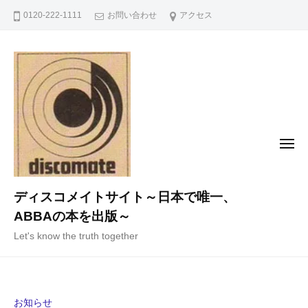
コ
0120-222-1111
お問い合わせ
アクセス
ン
テ
ン
ツ
へ
ス
キ
メ
ニ
ッ
ュ
ー
プ
ディスコメイトサイト～日本で唯一、
ABBAの本を出版～
Let's know the truth together
お知らせ