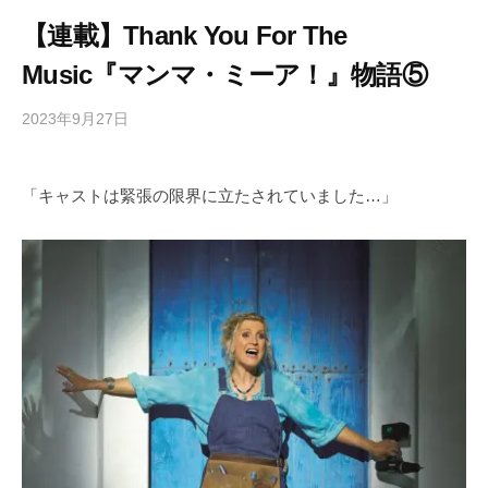
【連載】Thank You For The
Music『マンマ・ミーア！』物語⑤
2023年9月27日
b
/
y
0
h
件
「キャストは緊張の限界に立たされていました…」
i
の
g
コ
a
メ
s
ン
h
ト
i
y
a
m
a