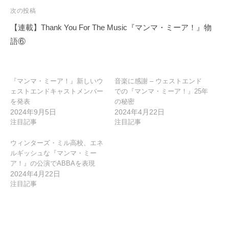
ゲ
次の投稿
ー
【連載】Thank You For The Music『マンマ・ミーア！』物
シ
語⑥
ョ
ン
『マンマ・ミーア！』新しいウ
音楽に感謝 – ウェストエンド
ェストエンドキャストメンバー
での『マンマ・ミーア！』25年
を発表
の秘密
2024年9月5日
2024年4月22日
注目記事
注目記事
ウィンターズ・ミル高校、エネ
ルギッシュな『マンマ・ミー
ア！』の公演でABBAを表現
2024年4月22日
注目記事