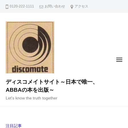
コ
0120-222-1111
お問い合わせ
アクセス
ン
テ
ン
ツ
へ
ス
キ
メ
ニ
ッ
ュ
ー
プ
ディスコメイトサイト～日本で唯一、
ABBAの本を出版～
Let's know the truth together
注目記事