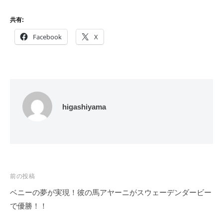
共有:
Facebook
X
higashiyama
投
前の投稿
稿
ベニーの夢が実現！彼の馬アヤーニがスウェーデンダービー
ナ
で優勝！！
ビ