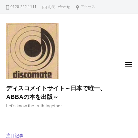
コ
0120-222-1111
お問い合わせ
アクセス
ン
テ
ン
ツ
へ
ス
キ
メ
ニ
ッ
ュ
ー
プ
ディスコメイトサイト～日本で唯一、
ABBAの本を出版～
Let's know the truth together
注目記事