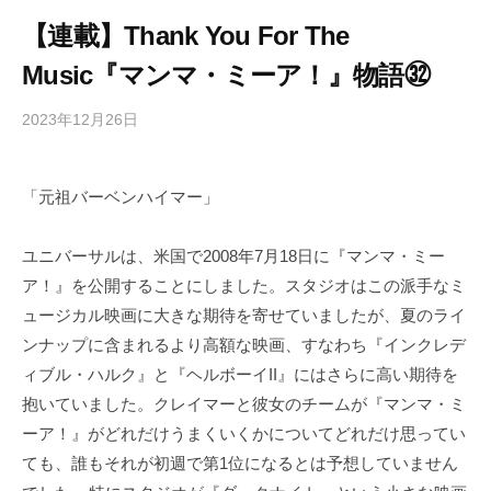
【連載】Thank You For The
Music『マンマ・ミーア！』物語㉜
2023年12月26日
b
/
y
0
h
件
「元祖バーベンハイマー」
i
の
g
コ
a
メ
ユニバーサルは、米国で2008年7月18日に『マンマ・ミー
s
ン
ア！』を公開することにしました。スタジオはこの派手なミ
h
ト
ュージカル映画に大きな期待を寄せていましたが、夏のライ
i
ンナップに含まれるより高額な映画、すなわち『インクレデ
y
ィブル・ハルク』と『ヘルボーイII』にはさらに高い期待を
a
抱いていました。クレイマーと彼女のチームが『マンマ・ミ
m
ーア！』がどれだけうまくいくかについてどれだけ思ってい
a
ても、誰もそれが初週で第1位になるとは予想していません