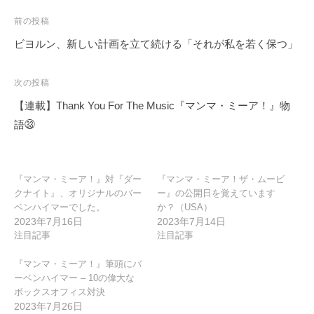
投
前の投稿
稿
ビヨルン、新しい計画を立て続ける「それが私を若く保つ」
ナ
ビ
次の投稿
ゲ
【連載】Thank You For The Music『マンマ・ミーア！』物
ー
語㉝
シ
ョ
ン
『マンマ・ミーア！』対『ダー
『マンマ・ミーア！ザ・ムービ
クナイト』、オリジナルのバー
ー』の公開日を覚えています
ベンハイマーでした。
か？（USA）
2023年7月16日
2023年7月14日
注目記事
注目記事
『マンマ・ミーア！』筆頭にバ
ーベンハイマー – 10の偉大な
ボックスオフィス対決
2023年7月26日