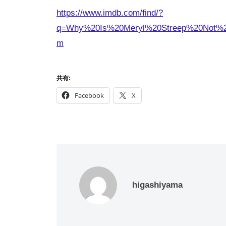
https://www.imdb.com/find/?
q=Why%20Is%20Meryl%20Streep%20Not%
m
共有:
Facebook
X
higashiyama