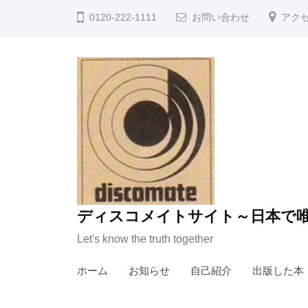
コ
0120-222-1111
お問い合わせ
アク
ン
テ
ン
ツ
へ
ス
キ
ッ
プ
ディスコメイトサイト～日本で唯
Let's know the truth together
ホーム
お知らせ
自己紹介
出版した本