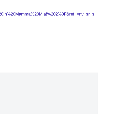
20In%20Mamma%20Mia!%202%3F&ref_=nv_sr_s