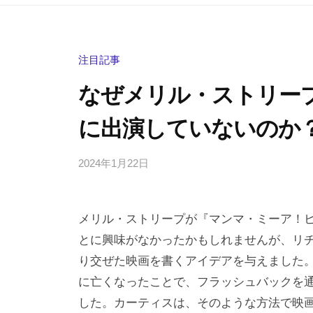
注目記事
なぜメリル・ストリー
に出演していないのか
2024年1月22日
b
/
y
0
h
件
メリル・ストリープが『マンマ・ミーア！
i
の
g
コ
とに興味がなかったかもしれませんが、リ
a
メ
り交ぜた映画を書くアイデアを与えました
s
ン
に亡くなったことで、フラッシュバックを
h
ト
した。カーティスは、そのような方法で映