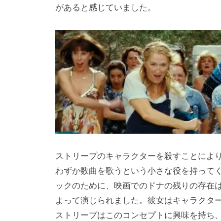
i
があると感じていました。
y
a
m
a
ストリープのキャラクターを殺すことによ
わずか数曲を歌うという小さな役を持って
ックのために、映画でのドナの残りの存在
よって演じられました。彼女はキャラクタ
ストリープはこのコンセプトに興味を持ち