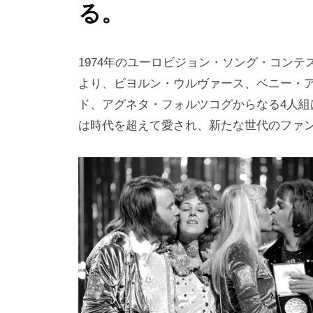
i
る。
y
a
m
1974年のユーロビジョン・ソング・コン
a
より、ビヨルン・ウルヴァース、ベニー・
ド、アグネタ・フォルツコグからなる4人
は時代を超えて愛され、新たな世代のファ