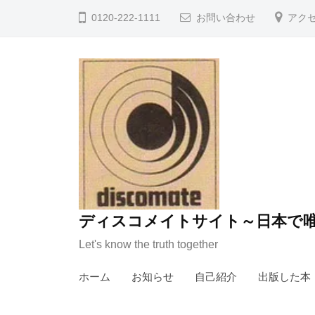
コ
0120-222-1111
お問い合わせ
アク
ン
テ
ン
ツ
へ
ス
キ
ッ
プ
ディスコメイトサイト～日本で唯
Let's know the truth together
ホーム
お知らせ
自己紹介
出版した本