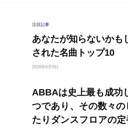
注目記事
あなたが知らないかもし
された名曲トップ10
2026年6月9日
b
/
y
0
h
件
ABBAは史上最も成
i
の
g
コ
つであり、その数々の
a
メ
s
ン
たりダンスフロアの定
h
ト